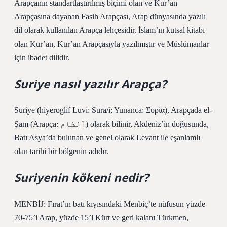
Arapçanın standartlaştırılmış biçimi olan ve Kur’an
Arapçasına dayanan Fasih Arapçası, Arap dünyasında yazılı
dil olarak kullanılan Arapça lehçesidir. İslam’ın kutsal kitabı
olan Kur’an, Kur’an Arapçasıyla yazılmıştır ve Müslümanlar
için ibadet dilidir.
Suriye nasıl yazılır Arapça?
Suriye (hiyeroglif Luvi: Sura/i; Yunanca: Συρία), Arapçada el-
Şam (Arapça: ٱلشَّام) olarak bilinir, Akdeniz’in doğusunda,
Batı Asya’da bulunan ve genel olarak Levant ile eşanlamlı
olan tarihi bir bölgenin adıdır.
Suriyenin kökeni nedir?
MENBİJ: Fırat’ın batı kıyısındaki Menbiç’te nüfusun yüzde
70-75’i Arap, yüzde 15’i Kürt ve geri kalanı Türkmen,