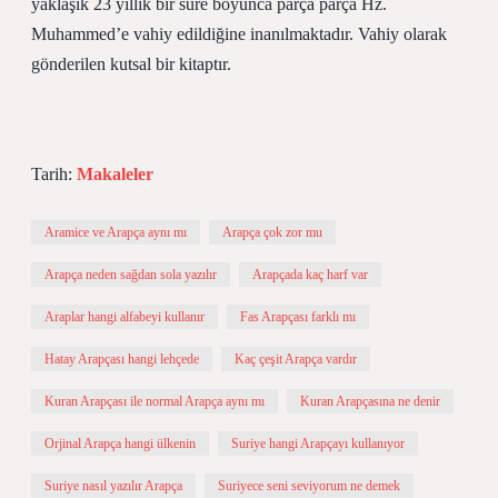
yaklaşık 23 yıllık bir süre boyunca parça parça Hz.
Muhammed’e vahiy edildiğine inanılmaktadır. Vahiy olarak
gönderilen kutsal bir kitaptır.
Tarih:
Makaleler
Aramice ve Arapça aynı mı
Arapça çok zor mu
Arapça neden sağdan sola yazılır
Arapçada kaç harf var
Araplar hangi alfabeyi kullanır
Fas Arapçası farklı mı
Hatay Arapçası hangi lehçede
Kaç çeşit Arapça vardır
Kuran Arapçası ile normal Arapça aynı mı
Kuran Arapçasına ne denir
Orjinal Arapça hangi ülkenin
Suriye hangi Arapçayı kullanıyor
Suriye nasıl yazılır Arapça
Suriyece seni seviyorum ne demek