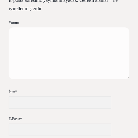
E-posta adresiniz yayınlanmayacak.
Gerekli alanlar
*
ile
işaretlenmişlerdir
Yorum
İsim*
E-Posta*