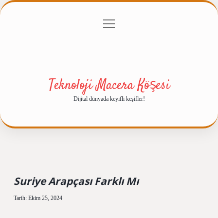
menüyü
Anasayfa
Gizlilik Politikası
Yasal Uyarı
aç
Hakkımızda
Teknoloji Macera Köşesi
Dijital dünyada keyifli keşifler!
Suriye Arapçası Farklı Mı
Tarih: Ekim 25, 2024