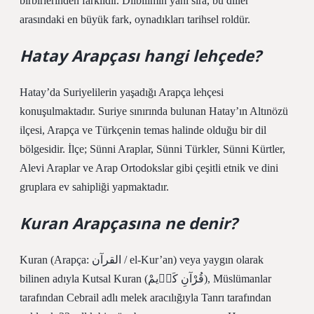
birbirlerinden farklıdır. Dilbilimin yanı sıra, bu diller
arasındaki en büyük fark, oynadıkları tarihsel roldür.
Hatay Arapçası hangi lehçede?
Hatay’da Suriyelilerin yaşadığı Arapça lehçesi
konuşulmaktadır. Suriye sınırında bulunan Hatay’ın Altınözü
ilçesi, Arapça ve Türkçenin temas halinde olduğu bir dil
bölgesidir. İlçe; Sünni Araplar, Sünni Türkler, Sünni Kürtler,
Alevi Araplar ve Arap Ortodokslar gibi çeşitli etnik ve dini
gruplara ev sahipliği yapmaktadır.
Kuran Arapçasına ne denir?
Kuran (Arapça: القرآن / el-Kur’an) veya yaygın olarak
bilinen adıyla Kutsal Kuran (قُرْآنِ کَرٖیمْ), Müslümanlar
tarafından Cebrail adlı melek aracılığıyla Tanrı tarafından