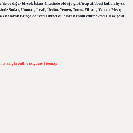
e’de de diğer birçok İslam ülkesinde olduğu gibi Arap alfabesi kullanılıyor.
sinde Sudan, Umman, İsrail, Ürdün, Yemen, Tunus, Filistin, Yemen, Mısır,
 ek olarak Farsça da resmi ikinci dil olarak kabul edilmektedir. Kaç çeşit
ak…
m.tr
knight online
nttgame
Sitemap