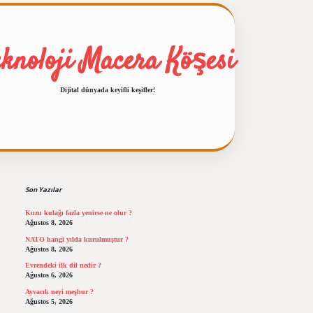
eknoloji Macera Köşesi
Dijital dünyada keyifli keşifler!
Sidebar
ilbet giriş
https://betexp
Son Yazılar
Kuzu kulağı fazla yenirse ne olur ?
Ağustos 8, 2026
NATO hangi yılda kurulmuştur ?
Ağustos 8, 2026
Evrendeki ilk dil nedir ?
Ağustos 6, 2026
Ayvacık neyi meşhur ?
Ağustos 5, 2026