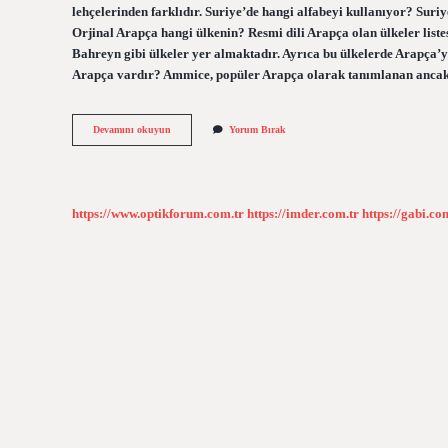
lehçelerinden farklıdır. Suriye’de hangi alfabeyi kullanıyor? Suriy
Orjinal Arapça hangi ülkenin? Resmi dili Arapça olan ülkeler liste
Bahreyn gibi ülkeler yer almaktadır. Ayrıca bu ülkelerde Arapça’ya
Arapça vardır? Ammice, popüler Arapça olarak tanımlanan anc
Suriye
Devamını okuyun
Yorum Bırak
Arapçası
Farklı
Mı
https://www.optikforum.com.tr
https://imder.com.tr
https://gabi.co