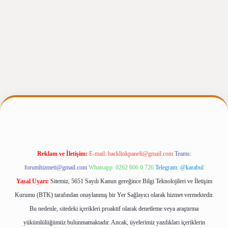
rgiris.casino/
betexpergir.net
Reklam ve İletişim:
E-mail:
backlinkpaneli@gmail.com
Teams:
forumhizmeti@gmail.com
Whatsapp: 0262 606 0 726
Telegram: @karabul
Yasal Uyarı:
Sitemiz, 5651 Sayılı Kanun gereğince Bilgi Teknolojileri ve İletişim
Kurumu (BTK) tarafından onaylanmış bir Yer Sağlayıcı olarak hizmet vermektedir.
Bu nedenle, sitedeki içerikleri proaktif olarak denetleme veya araştırma
yükümlülüğümüz bulunmamaktadır. Ancak, üyelerimiz yazdıkları içeriklerin