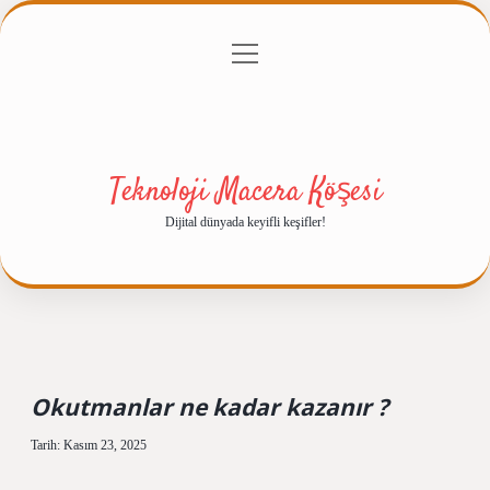
menüyü
Anasayfa
Gizlilik Politikası
Yasal Uyarı
aç
Hakkımızda
Teknoloji Macera Köşesi
Dijital dünyada keyifli keşifler!
Okutmanlar ne kadar kazanır ?
Tarih: Kasım 23, 2025