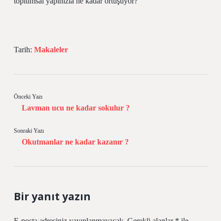
toplumsal yapınızla ne kadar örtüşüyor?
Tarih:
Makaleler
Önceki Yazı
Lavman ucu ne kadar sokulur ?
Sonraki Yazı
Okutmanlar ne kadar kazanır ?
Bir yanıt yazın
E-posta adresiniz yayınlanmayacak.
Gerekli alanlar
*
ile