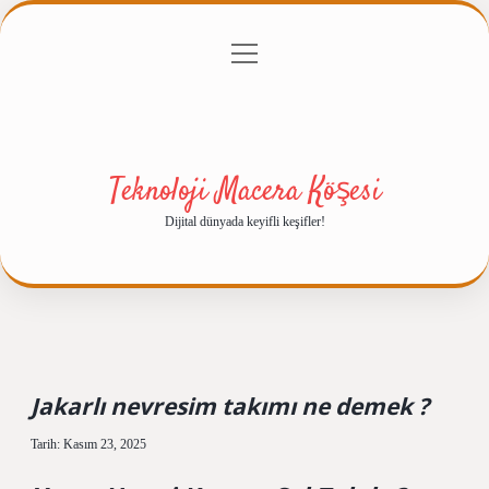
menüyü
Anasayfa
Gizlilik Politikası
Yasal Uyarı
aç
Hakkımızda
Teknoloji Macera Köşesi
Dijital dünyada keyifli keşifler!
Jakarlı nevresim takımı ne demek ?
Tarih: Kasım 23, 2025