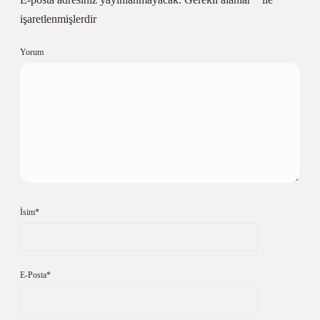
işaretlenmişlerdir
Yorum
İsim*
E-Posta*