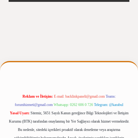
.net
Reklam ve İletişim:
E-mail:
backlinkpaneli@gmail.com
Teams:
forumhizmeti@gmail.com
Whatsapp: 0262 606 0 726
Telegram: @karabul
Yasal Uyarı:
Sitemiz, 5651 Sayılı Kanun gereğince Bilgi Teknolojileri ve İletişim
Kurumu (BTK) tarafından onaylanmış bir Yer Sağlayıcı olarak hizmet vermektedir.
Bu nedenle, sitedeki içerikleri proaktif olarak denetleme veya araştırma