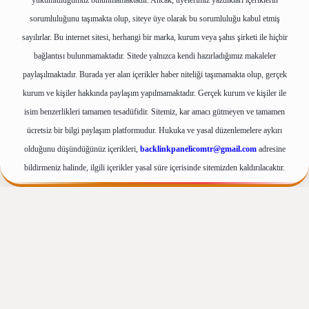
yükümlülüğümüz bulunmamaktadır. Ancak, üyelerimiz yazdıkları içeriklerin
sorumluluğunu taşımakta olup, siteye üye olarak bu sorumluluğu kabul etmiş
sayılırlar. Bu internet sitesi, herhangi bir marka, kurum veya şahıs şirketi ile hiçbir
bağlantısı bulunmamaktadır. Sitede yalnızca kendi hazırladığımız makaleler
paylaşılmaktadır. Burada yer alan içerikler haber niteliği taşımamakta olup, gerçek
kurum ve kişiler hakkında paylaşım yapılmamaktadır. Gerçek kurum ve kişiler ile
isim benzerlikleri tamamen tesadüfidir. Sitemiz, kar amacı gütmeyen ve tamamen
ücretsiz bir bilgi paylaşım platformudur. Hukuka ve yasal düzenlemelere aykırı
olduğunu düşündüğünüz içerikleri,
backlinkpanelicomtr@gmail.com
adresine
bildirmeniz halinde, ilgili içerikler yasal süre içerisinde sitemizden kaldırılacaktır.