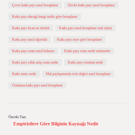
Çevre katkı payı nasıl hesaplanır
Devlet katkı payı nasıl hesaplanır
Katkı payı alacağı hangi tarihe göre hesaplanır
Katkı payı fiyatı ne demek
Katkı payı nasıl hesaplanır mal rejimi
Katkı payı nasıl öğrenilir
Katkı payı neye göre hesaplanır
Katkı payı oranı nasıl bulunur
Katkı payı oranı nedir muhasebe
Katkı payı yıllık artış oranı nedir
Katkı payı yöntemi nedir
Katkı tutarı nedir
Mal paylaşımında evin değeri nasıl hesaplanır
Ortalama katkı payı nasıl hesaplanır
Önceki Yazı
Empiristlere Göre Bilginin Kaynağı Nedir