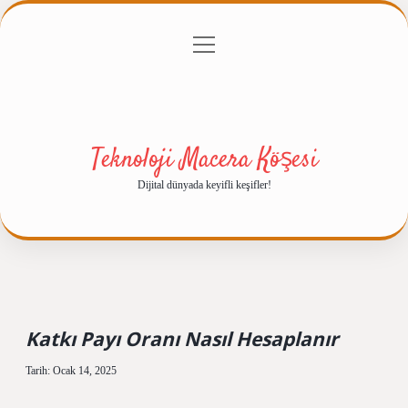
menüyü
Anasayfa
Gizlilik Politikası
Yasal Uyarı
aç
Hakkımızda
Teknoloji Macera Köşesi
Dijital dünyada keyifli keşifler!
Katkı Payı Oranı Nasıl Hesaplanır
Tarih: Ocak 14, 2025