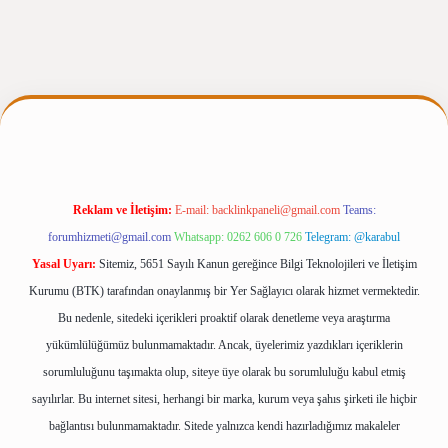
gir.net
Reklam ve İletişim:
E-mail:
backlinkpaneli@gmail.com
Teams:
forumhizmeti@gmail.com
Whatsapp: 0262 606 0 726
Telegram: @karabul
Yasal Uyarı:
Sitemiz, 5651 Sayılı Kanun gereğince Bilgi Teknolojileri ve İletişim
Kurumu (BTK) tarafından onaylanmış bir Yer Sağlayıcı olarak hizmet vermektedir.
Bu nedenle, sitedeki içerikleri proaktif olarak denetleme veya araştırma
yükümlülüğümüz bulunmamaktadır. Ancak, üyelerimiz yazdıkları içeriklerin
sorumluluğunu taşımakta olup, siteye üye olarak bu sorumluluğu kabul etmiş
sayılırlar. Bu internet sitesi, herhangi bir marka, kurum veya şahıs şirketi ile hiçbir
bağlantısı bulunmamaktadır. Sitede yalnızca kendi hazırladığımız makaleler