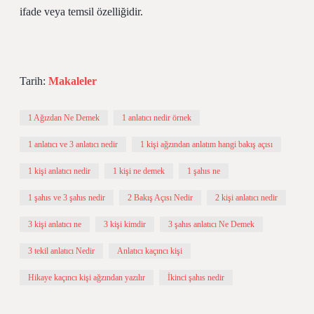
ifade veya temsil özelliğidir.
Tarih:
Makaleler
1 Ağızdan Ne Demek
1 anlatıcı nedir örnek
1 anlatıcı ve 3 anlatıcı nedir
1 kişi ağzından anlatım hangi bakış açısı
1 kişi anlatıcı nedir
1 kişi ne demek
1 şahıs ne
1 şahıs ve 3 şahıs nedir
2 Bakış Açısı Nedir
2 kişi anlatıcı nedir
3 kişi anlatıcı ne
3 kişi kimdir
3 şahıs anlatıcı Ne Demek
3 tekil anlatıcı Nedir
Anlatıcı kaçıncı kişi
Hikaye kaçıncı kişi ağzından yazılır
İkinci şahıs nedir