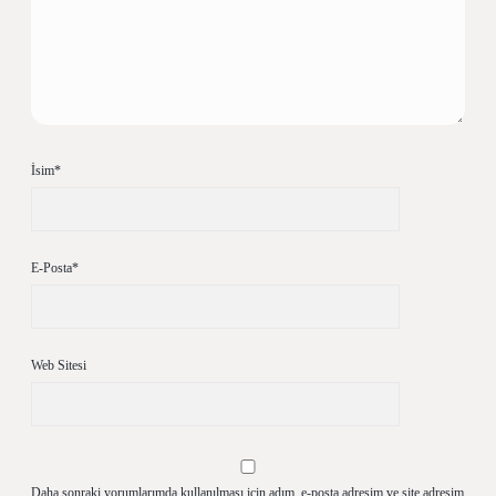
İsim*
E-Posta*
Web Sitesi
Daha sonraki yorumlarımda kullanılması için adım, e-posta adresim ve site adresim