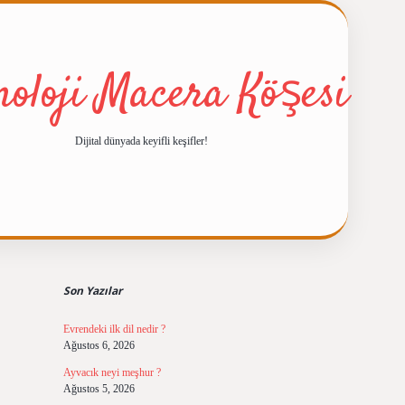
noloji Macera Köşesi
Dijital dünyada keyifli keşifler!
Sidebar
ilbet giriş
https:
Son Yazılar
Evrendeki ilk dil nedir ?
Ağustos 6, 2026
Ayvacık neyi meşhur ?
Ağustos 5, 2026