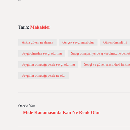
Tarih:
Makaleler
Aşkta güven ne demek
Gerçek sevgi nasıl olur
Güven önemli mi
Saygı olmadan sevgi olur mu
Saygı olmayan yerde aşkta olmaz ne deme
Saygının olmadığı yerde sevgi olur mu
Sevgi ve güven arasındaki fark n
Sevginin olmadığı yerde ne olur
Önceki Yazı
Mide Kanamasında Kan Ne Renk Olur