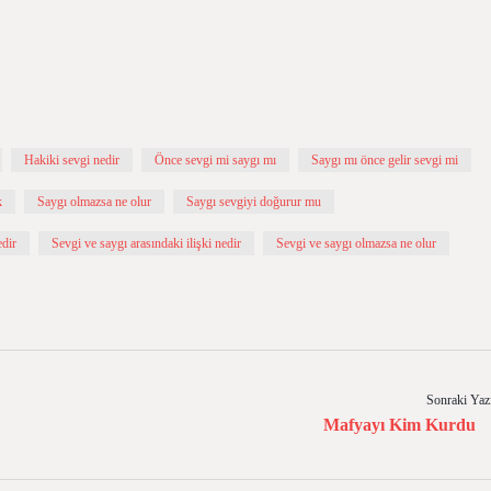
Hakiki sevgi nedir
Önce sevgi mi saygı mı
Saygı mı önce gelir sevgi mi
k
Saygı olmazsa ne olur
Saygı sevgiyi doğurur mu
edir
Sevgi ve saygı arasındaki ilişki nedir
Sevgi ve saygı olmazsa ne olur
Sonraki Yaz
Mafyayı Kim Kurdu