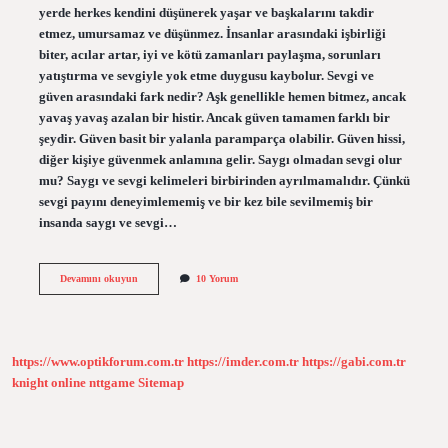
yerde herkes kendini düşünerek yaşar ve başkalarını takdir
etmez, umursamaz ve düşünmez. İnsanlar arasındaki işbirliği
biter, acılar artar, iyi ve kötü zamanları paylaşma, sorunları
yatıştırma ve sevgiyle yok etme duygusu kaybolur. Sevgi ve
güven arasındaki fark nedir? Aşk genellikle hemen bitmez, ancak
yavaş yavaş azalan bir histir. Ancak güven tamamen farklı bir
şeydir. Güven basit bir yalanla paramparça olabilir. Güven hissi,
diğer kişiye güvenmek anlamına gelir. Saygı olmadan sevgi olur
mu? Saygı ve sevgi kelimeleri birbirinden ayrılmamalıdır. Çünkü
sevgi payını deneyimlememiş ve bir kez bile sevilmemiş bir
insanda saygı ve sevgi…
Güvenin
Devamını okuyun
10 Yorum
Olmadigi
Yerde
Sevgi
Olur
Mu
https://www.optikforum.com.tr
https://imder.com.tr
https://gabi.com.tr
knight online
nttgame
Sitemap