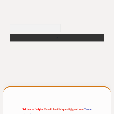
Arama
pergiris.casino/
betexpergir.net
Reklam ve İletişim:
E-mail:
backlinkpaneli@gmail.com
Teams: