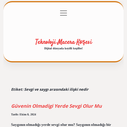
menüyü
Anasayfa
Gizlilik Politikası
Yasal Uyarı
aç
Hakkımızda
Teknoloji Macera Köşesi
Dijital dünyada keyifli keşifler!
Etiket:
Sevgi ve saygı arasındaki ilişki nedir
Güvenin Olmadigi Yerde Sevgi Olur Mu
Tarih: Ekim 8, 2024
Saygının olmadığı yerde sevgi olur mu? Saygının olmadığı bir