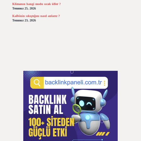
Klimanın hangi modu sıcak üfler ?
Temmuz 25, 2026
Kalbinin sıkıştığını nasıl anlarız ?
Temmuz 23, 2026