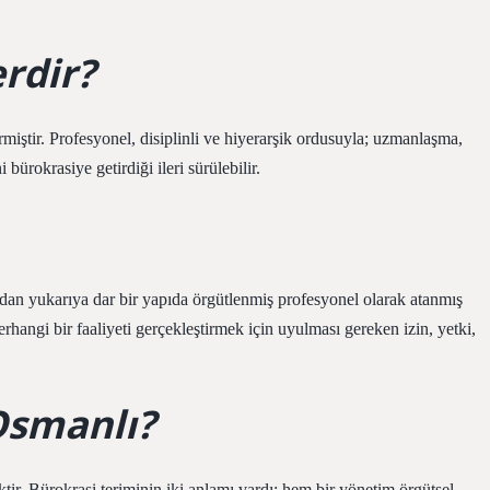
erdir?
rmiştir. Profesyonel, disiplinli ve hiyerarşik ordusuyla; uzmanlaşma,
 bürokrasiye getirdiği ileri sürülebilir.
ğıdan yukarıya dar bir yapıda örgütlenmiş profesyonel olarak atanmış
rhangi bir faaliyeti gerçekleştirmek için uyulması gereken izin, yetki,
Osmanlı?
tir. Bürokrasi teriminin iki anlamı vardı: hem bir yönetim örgütsel