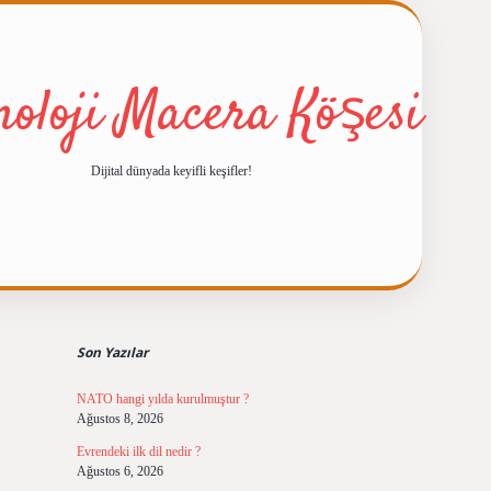
noloji Macera Köşesi
Dijital dünyada keyifli keşifler!
Sidebar
ilbet giriş
https://betexpergiris.c
Son Yazılar
NATO hangi yılda kurulmuştur ?
Ağustos 8, 2026
Evrendeki ilk dil nedir ?
Ağustos 6, 2026