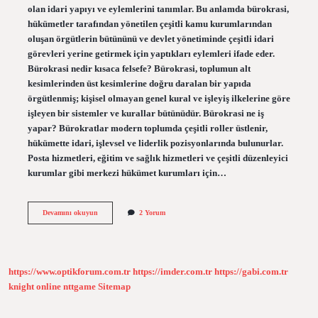
olan idari yapıyı ve eylemlerini tanımlar. Bu anlamda bürokrasi,
hükümetler tarafından yönetilen çeşitli kamu kurumlarından
oluşan örgütlerin bütününü ve devlet yönetiminde çeşitli idari
görevleri yerine getirmek için yaptıkları eylemleri ifade eder.
Bürokrasi nedir kısaca felsefe? Bürokrasi, toplumun alt
kesimlerinden üst kesimlerine doğru daralan bir yapıda
örgütlenmiş; kişisel olmayan genel kural ve işleyiş ilkelerine göre
işleyen bir sistemler ve kurallar bütünüdür. Bürokrasi ne iş
yapar? Bürokratlar modern toplumda çeşitli roller üstlenir,
hükümette idari, işlevsel ve liderlik pozisyonlarında bulunurlar.
Posta hizmetleri, eğitim ve sağlık hizmetleri ve çeşitli düzenleyici
kurumlar gibi merkezi hükümet kurumları için…
Bürokrasi
Devamını okuyun
2 Yorum
Denince
Akla
Ne
Gelir
https://www.optikforum.com.tr
https://imder.com.tr
https://gabi.com.tr
knight online
nttgame
Sitemap