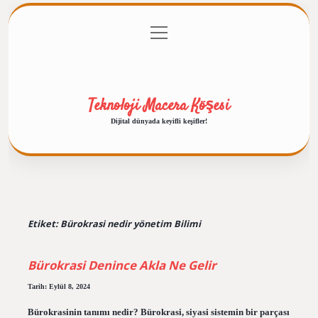
menüyü
Anasayfa
Gizlilik Politikası
Yasal Uyarı
aç
Hakkımızda
Teknoloji Macera Köşesi
Dijital dünyada keyifli keşifler!
Etiket:
Bürokrasi nedir yönetim Bilimi
Bürokrasi Denince Akla Ne Gelir
Tarih: Eylül 8, 2024
Bürokrasinin tanımı nedir? Bürokrasi, siyasi sistemin bir parçası