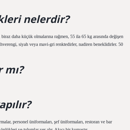
kleri nelerdir?
 biraz daha küçük olmalarına rağmen, 55 ila 65 kg arasında değişen
ahverengi, siyah veya mavi-gri renktedirler, nadiren beneklidirler. 50
r mı?
apılır?
malar, personel üniformaları, şef üniformaları, restoran ve bar
ş önlükleri ve tulumlar yer alır. Akıcı bir kumaştır.