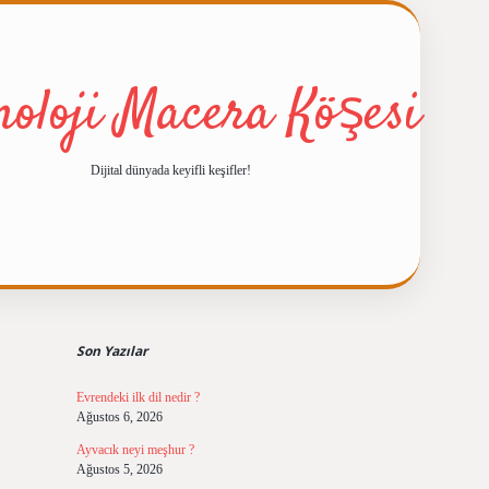
noloji Macera Köşesi
Dijital dünyada keyifli keşifler!
Sidebar
ilbet giriş
https://betexpergiris.casino/
betexpergir.net
Son Yazılar
Evrendeki ilk dil nedir ?
Ağustos 6, 2026
Ayvacık neyi meşhur ?
Ağustos 5, 2026