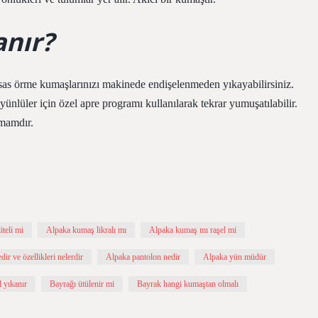
anır?
as örme kumaşlarınızı makinede endişelenmeden yıkayabilirsiniz.
lüler için özel apre programı kullanılarak tekrar yumuşatılabilir.
amamdır.
teli mi
Alpaka kumaş likralı mı
Alpaka kumaş mı raşel mi
ir ve özellikleri nelerdir
Alpaka pantolon nedir
Alpaka yün müdür
 yıkanır
Bayrağı ütülenir mi
Bayrak hangi kumaştan olmalı