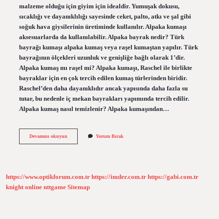
malzeme olduğu için giyim için idealdir. Yumuşak dokusu,
sıcaklığı ve dayanıklılığı sayesinde ceket, palto, atkı ve şal gibi
soğuk hava giysilerinin üretiminde kullanılır. Alpaka kumaşı
aksesuarlarda da kullanılabilir. Alpaka bayrak nedir? Türk
bayrağı kumaşı alpaka kumaş veya raşel kumaştan yapılır. Türk
bayrağının ölçekleri uzunluk ve genişliğe bağlı olarak 1’dir.
Alpaka kumaş mı raşel mi? Alpaka kumaşı, Raschel ile birlikte
bayraklar için en çok tercih edilen kumaş türlerinden biridir.
Raschel’den daha dayanıklıdır ancak yapısında daha fazla su
tutar, bu nedenle iç mekan bayrakları yapımında tercih edilir.
Alpaka kumaş nasıl temizlenir? Alpaka kumaşından…
Alpaka
Devamını okuyun
Yorum Bırak
Kumaş
Bayrak
Nedir
https://www.optikforum.com.tr
https://imder.com.tr
https://gabi.com.tr
knight online
nttgame
Sitemap