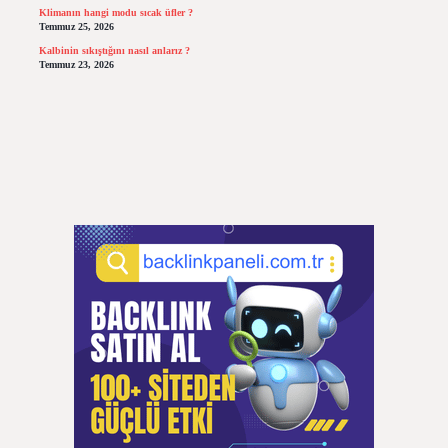
Klimanın hangi modu sıcak üfler ?
Temmuz 25, 2026
Kalbinin sıkıştığını nasıl anlarız ?
Temmuz 23, 2026