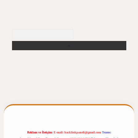
Arama
ilbet giriş
https://betexpergiris.casino/
betexpergir.net
Reklam ve İletişim:
E-mail:
backlinkpaneli@gmail.com
Teams: