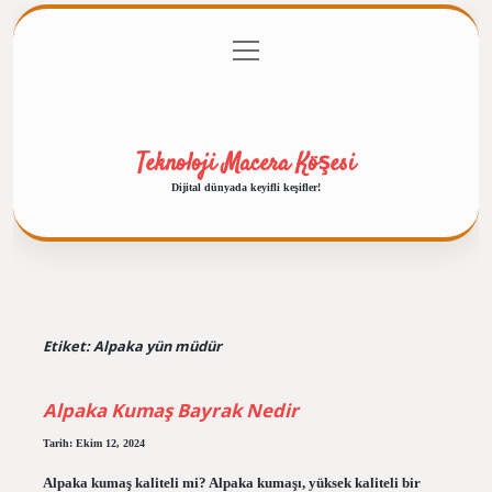
menüyü
Anasayfa
Gizlilik Politikası
Yasal Uyarı
aç
Hakkımızda
Teknoloji Macera Köşesi
Dijital dünyada keyifli keşifler!
Etiket:
Alpaka yün müdür
Alpaka Kumaş Bayrak Nedir
Tarih: Ekim 12, 2024
Alpaka kumaş kaliteli mi? Alpaka kumaşı, yüksek kaliteli bir