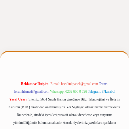
rgir.net
Reklam ve İletişim:
E-mail:
backlinkpaneli@gmail.com
Teams:
forumhizmeti@gmail.com
Whatsapp: 0262 606 0 726
Telegram: @karabul
Yasal Uyarı:
Sitemiz, 5651 Sayılı Kanun gereğince Bilgi Teknolojileri ve İletişim
Kurumu (BTK) tarafından onaylanmış bir Yer Sağlayıcı olarak hizmet vermektedir.
Bu nedenle, sitedeki içerikleri proaktif olarak denetleme veya araştırma
yükümlülüğümüz bulunmamaktadır. Ancak, üyelerimiz yazdıkları içeriklerin