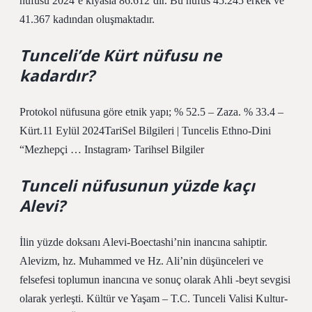
nüfusu 2024’e kıyasla 86.612’dir. Bu nüfus 45.245 erkek ve
41.367 kadından oluşmaktadır.
Tunceli’de Kürt nüfusu ne
kadardır?
Protokol nüfusuna göre etnik yapı; % 52.5 – Zaza. % 33.4 –
Kürt.11 Eylül 2024TariSel Bilgileri | Tuncelis Ethno-Dini
“Mezhepçi … Instagram› Tarihsel Bilgiler
Tunceli nüfusunun yüzde kaçı
Alevi?
İlin yüzde doksanı Alevi-Boectashi’nin inancına sahiptir.
Alevizm, hz. Muhammed ve Hz. Ali’nin düşünceleri ve
felsefesi toplumun inancına ve sonuç olarak Ahli -beyt sevgisi
olarak yerleşti. Kültür ve Yaşam – T.C. Tunceli Valisi Kultur-