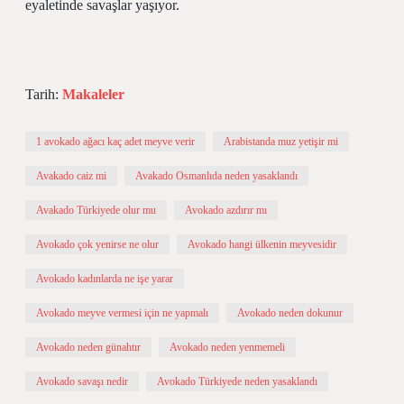
eyaletinde savaşlar yaşıyor.
Tarih:
Makaleler
1 avokado ağacı kaç adet meyve verir
Arabistanda muz yetişir mi
Avakado caiz mi
Avakado Osmanlıda neden yasaklandı
Avakado Türkiyede olur mu
Avokado azdırır mı
Avokado çok yenirse ne olur
Avokado hangi ülkenin meyvesidir
Avokado kadınlarda ne işe yarar
Avokado meyve vermesi için ne yapmalı
Avokado neden dokunur
Avokado neden günahtır
Avokado neden yenmemeli
Avokado savaşı nedir
Avokado Türkiyede neden yasaklandı