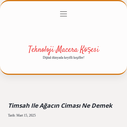
menüyü
Anasayfa
Gizlilik Politikası
Yasal Uyarı
aç
Hakkımızda
Teknoloji Macera Köşesi
Dijital dünyada keyifli keşifler!
Timsah Ile Ağacın Ciması Ne Demek
Tarih: Mart 15, 2025