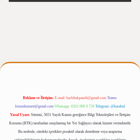
gir.net
Reklam ve İletişim:
E-mail:
backlinkpaneli@gmail.com
Teams:
forumhizmeti@gmail.com
Whatsapp: 0262 606 0 726
Telegram: @karabul
Yasal Uyarı:
Sitemiz, 5651 Sayılı Kanun gereğince Bilgi Teknolojileri ve İletişim
Kurumu (BTK) tarafından onaylanmış bir Yer Sağlayıcı olarak hizmet vermektedir.
Bu nedenle, sitedeki içerikleri proaktif olarak denetleme veya araştırma