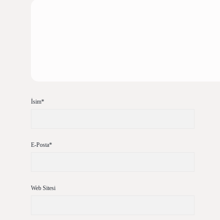
İsim*
E-Posta*
Web Sitesi