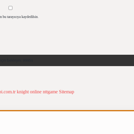
m bu tarayıcıya kaydedilsin.
bi.com.tr
knight online
nttgame
Sitemap