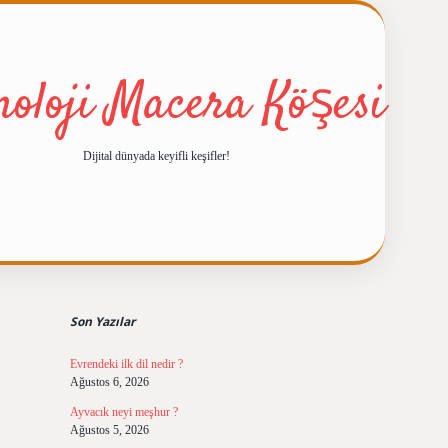
noloji Macera Köşesi
Dijital dünyada keyifli keşifler!
Sidebar
ilbet giriş
https://betexpe
Son Yazılar
Evrendeki ilk dil nedir ?
Ağustos 6, 2026
Ayvacık neyi meşhur ?
Ağustos 5, 2026