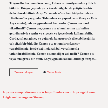
Trigonella Foenum-Graecum), Fabaceae familyasından yıllık bir
bitkidir. Dünya çapında yarı kurak bölgelerde yetiştirilen bir
ürün olarak bilinir. Arap Yarımadası’nın bazı bölgelerinde ve
Hindistan’da yaygındır. Tohumları ve yaprakları Güney ve Orta
Asya mutfağında yaygın olarak kullanılır. Çemen otu nasıl
tüketilmeli? Çemen otu, çemen otu tohumlarının toz haline
getirilmesiyle yapılır ve yiyecek ve içeceklerde kullanılabilir.
Çorba, salata, güveç ve yoğurtla karıştırarak tüketebileceğiniz
çok şifalı bir bitkidir. Çemen otu tohumlarından çay
yapabilirsiniz; isteğe bağlı olarak bal veya limonla
tatlandırabilirsiniz. Çemen otunun diğer adı nedir? Çemen otu
veya fenugreek bir ottur. En yaygın olarak kullanıldığı Yozgat…
Boy
Devamını okuyun
Yorum Bırak
Çemen
Otu
Nerede
Yetişir
https://www.optikforum.com.tr
https://imder.com.tr
https://gabi.com.tr
knight online
nttgame
Sitemap