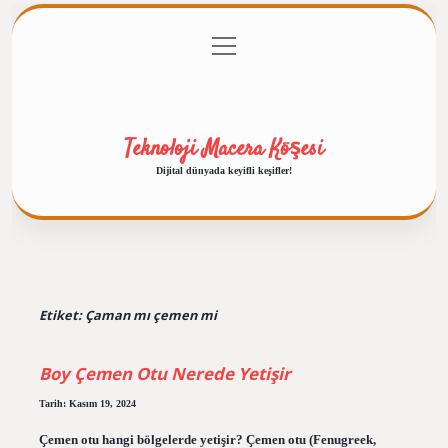
menüyü
Anasayfa
Gizlilik Politikası
Yasal Uyarı
aç
Hakkımızda
Teknoloji Macera Köşesi
Dijital dünyada keyifli keşifler!
Etiket:
Çaman mı çemen mi
Boy Çemen Otu Nerede Yetişir
Tarih: Kasım 19, 2024
Çemen otu hangi bölgelerde yetişir? Çemen otu (Fenugreek,