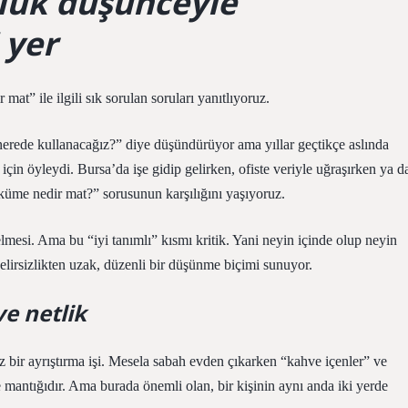
lük düşünceyle
 yer
at” ile ilgili sık sorulan soruları yanıtlıyoruz.
rede kullanacağız?” diye düşündürüyor ama yıllar geçtikçe aslında
çin öyleydi. Bursa’da işe gidip gelirken, ofiste veriyle uğraşırken ya d
 “küme nedir mat?” sorusunun karşılığını yaşıyoruz.
elmesi. Ama bu “iyi tanımlı” kısmı kritik. Yani neyin içinde olup neyin
lirsizlikten uzak, düzenli bir düşünme biçimi sunuyor.
e netlik
 bir ayrıştırma işi. Mesela sabah evden çıkarken “kahve içenler” ve
e mantığıdır. Ama burada önemli olan, bir kişinin aynı anda iki yerde