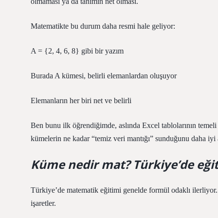
olmaması ya da tanımın net olması.
Matematikte bu durum daha resmi hale geliyor:
A = {2, 4, 6, 8} gibi bir yazım
Burada A kümesi, belirli elemanlardan oluşuyor
Elemanların her biri net ve belirli
Ben bunu ilk öğrendiğimde, aslında Excel tablolarının temeli
kümelerin ne kadar “temiz veri mantığı” sunduğunu daha iyi 
Küme nedir mat? Türkiye’de eği
Türkiye’de matematik eğitimi genelde formül odaklı ilerliy
işaretler.