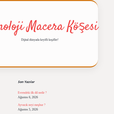
noloji Macera Köşesi
Dijital dünyada keyifli keşifler!
Sidebar
ilbet giriş
https://betexpergir
Son Yazılar
Evrendeki ilk dil nedir ?
Ağustos 6, 2026
Ayvacık neyi meşhur ?
Ağustos 5, 2026