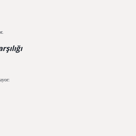
r.
şılığı
ıyor: