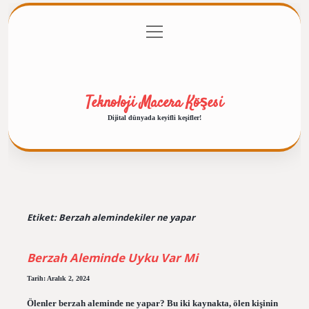
menüyü
Anasayfa
Gizlilik Politikası
Yasal Uyarı
aç
Hakkımızda
Teknoloji Macera Köşesi
Dijital dünyada keyifli keşifler!
Etiket:
Berzah alemindekiler ne yapar
Berzah Aleminde Uyku Var Mi
Tarih: Aralık 2, 2024
Ölenler berzah aleminde ne yapar? Bu iki kaynakta, ölen kişinin