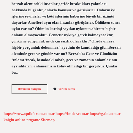
berzah alemindeki insanlar geride bıraktıkları yakınları
hakkında bilgi alır, onlarla konuşur ve görüşürler. Onların iyi
işlerine sevinirler ve kötü işlerinin haberine büyük bir üzüntü
duyarlar. Amelleri aynı olan insanlar görüşürler. Öldükten sonra
uyku var mı? Ölümün kardeşi sayılan uykunun ahirette hiçbir
anlamı olmayacaktır. Cennette uykuya gerek kalmayacaktır,
çünkü ne yorgunluk ne de çaresizlik olacaktır, “Orada onlara
hiçbir yorgunluk dokunmaz” ayetinin de kanıtladığı gibi. Berzah
aleminde gece ve gündüz var mı? Berzah’ta Gece ve Gündüzün
Anlamı Ancak, kıstaktaki sabah, gece ve zamanın anlamlarının
ayrıntılarını anlamamızın kolay olmadığı bir gerçektir. Çünkü
bu…
Berzah
Devamını okuyun
Yorum Bırak
Aleminde
Uyku
Var
Mi
https://www.optikforum.com.tr
https://imder.com.tr
https://gabi.com.tr
knight online
nttgame
Sitemap