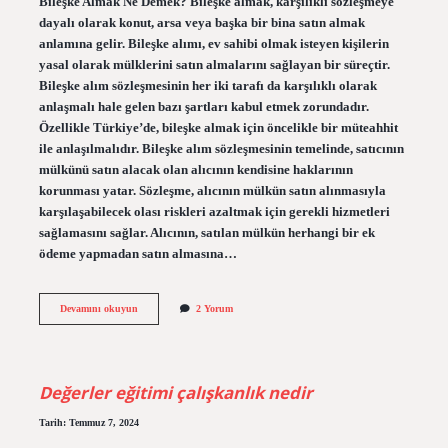
Bileşke Almak Ne Demek? Bileşke almak, karşılıklı sözleşmeye
dayalı olarak konut, arsa veya başka bir bina satın almak
anlamına gelir. Bileşke alımı, ev sahibi olmak isteyen kişilerin
yasal olarak mülklerini satın almalarını sağlayan bir süreçtir.
Bileşke alım sözleşmesinin her iki tarafı da karşılıklı olarak
anlaşmalı hale gelen bazı şartları kabul etmek zorundadır.
Özellikle Türkiye’de, bileşke almak için öncelikle bir müteahhit
ile anlaşılmalıdır. Bileşke alım sözleşmesinin temelinde, satıcının
mülkünü satın alacak olan alıcının kendisine haklarının
korunması yatar. Sözleşme, alıcının mülkün satın alınmasıyla
karşılaşabilecek olası riskleri azaltmak için gerekli hizmetleri
sağlamasını sağlar. Alıcının, satılan mülkün herhangi bir ek
ödeme yapmadan satın almasına…
Bileşke
Devamını okuyun
2 Yorum
almak
ne
demek
Değerler eğitimi çalışkanlık nedir
Tarih: Temmuz 7, 2024