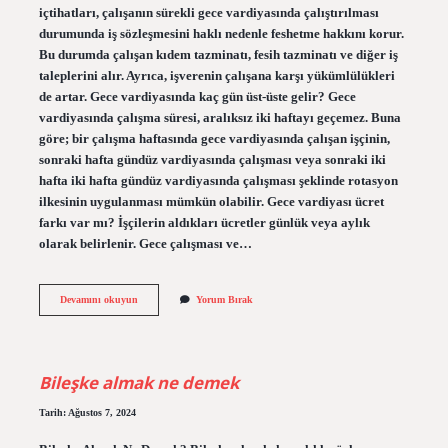
içtihatları, çalışanın sürekli gece vardiyasında çalıştırılması
durumunda iş sözleşmesini haklı nedenle feshetme hakkını korur.
Bu durumda çalışan kıdem tazminatı, fesih tazminatı ve diğer iş
taleplerini alır. Ayrıca, işverenin çalışana karşı yükümlülükleri
de artar. Gece vardiyasında kaç gün üst-üste gelir? Gece
vardiyasında çalışma süresi, aralıksız iki haftayı geçemez. Buna
göre; bir çalışma haftasında gece vardiyasında çalışan işçinin,
sonraki hafta gündüz vardiyasında çalışması veya sonraki iki
hafta iki hafta gündüz vardiyasında çalışması şeklinde rotasyon
ilkesinin uygulanması mümkün olabilir. Gece vardiyası ücret
farkı var mı? İşçilerin aldıkları ücretler günlük veya aylık
olarak belirlenir. Gece çalışması ve…
Gece
Devamını okuyun
Yorum Bırak
Vardiyası
Sürekli
Olur
Mu
Bileşke almak ne demek
Tarih: Ağustos 7, 2024