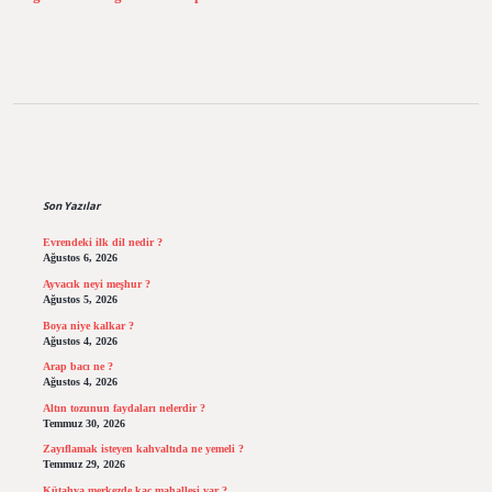
Sidebar
Son Yazılar
Evrendeki ilk dil nedir ?
Ağustos 6, 2026
Ayvacık neyi meşhur ?
Ağustos 5, 2026
Boya niye kalkar ?
Ağustos 4, 2026
Arap bacı ne ?
Ağustos 4, 2026
Altın tozunun faydaları nelerdir ?
Temmuz 30, 2026
Zayıflamak isteyen kahvaltıda ne yemeli ?
Temmuz 29, 2026
Kütahya merkezde kaç mahallesi var ?