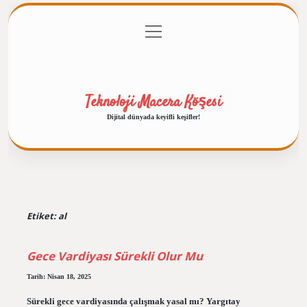
menüyü
Anasayfa
Gizlilik Politikası
Yasal Uyarı
aç
Hakkımızda
Teknoloji Macera Köşesi
Dijital dünyada keyifli keşifler!
Etiket:
al
Gece Vardiyası Sürekli Olur Mu
Tarih: Nisan 18, 2025
Sürekli gece vardiyasında çalışmak yasal mı? Yargıtay