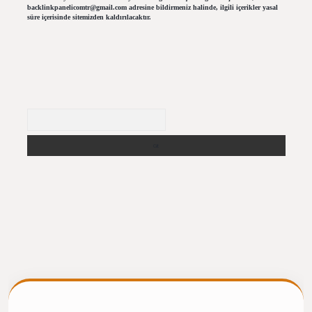
backlinkpanelicomtr@gmail.com
adresine bildirmeniz halinde, ilgili içerikler yasal
süre içerisinde sitemizden kaldırılacaktır.
Arama
iris.casino/
betexpergir.net