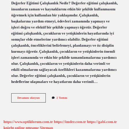
Değerler Eğitimi Çalışkanlık Nedir? Değerler eğitimi çalışkanlık,
insanların zaman ve kaynaklarını etkin bir şekilde kullanmasını
öğretmek için kullanılan bir yaklaşımdır. Çalışkanlık,
başkalarına yardım etmeyi, ödevleri zamanında yapmayı ve
işleri doğru ve efektif bir şekilde yapmayı öğretir. Değerler
eğitimi çalışkanlık, çocukların ve yetişkinlerin hayatlarında iyi
sonuçlar elde etmelerine yardımcı olabilir. Değerler eğitimi
çalışkanlık, önceliklerini belirlemeyi, planlamayı ve öz disiplin
kurmayı öğretir. Çalışkanlık, çocukların ve yetişkinlerin önemli
işleri zamanında ve etkin bir şekilde tamamlamalarına yardımcı
olur. Çalışkanlık, çocukların ve yetişkinlerin daha verimli ve
etkili olmalarını sağlayacak özellikleri kazanmalarına yardımcı
olur. Değerler eğitimi çalışkanlık, çocukların ve yetişkinlerin
hedeflerine ulaşmaları ve hayatlarını daha verimli…
Değerler
Devamını okuyun
2 Yorum
eğitimi
çalışkanlık
nedir
https://www.optikforum.com.tr
https://imder.com.tr
https://gabi.com.tr
knight online
nttgame
Sitemap