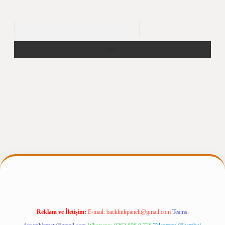
Arama
ir.net
Reklam ve İletişim:
E-mail:
backlinkpaneli@gmail.com
Teams: