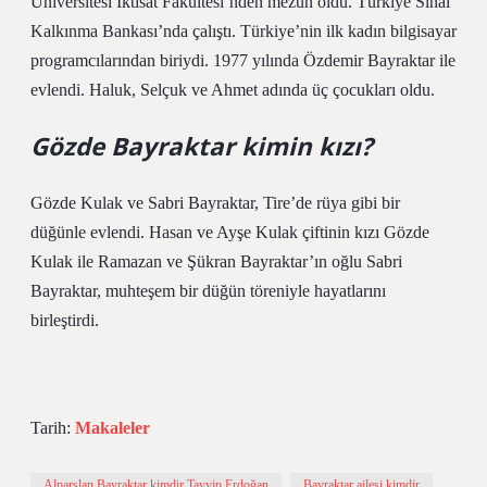
Üniversitesi İktisat Fakültesi’nden mezun oldu. Türkiye Sınai
Kalkınma Bankası’nda çalıştı. Türkiye’nin ilk kadın bilgisayar
programcılarından biriydi. 1977 yılında Özdemir Bayraktar ile
evlendi. Haluk, Selçuk ve Ahmet adında üç çocukları oldu.
Gözde Bayraktar kimin kızı?
Gözde Kulak ve Sabri Bayraktar, Tire’de rüya gibi bir
düğünle evlendi. Hasan ve Ayşe Kulak çiftinin kızı Gözde
Kulak ile Ramazan ve Şükran Bayraktar’ın oğlu Sabri
Bayraktar, muhteşem bir düğün töreniyle hayatlarını
birleştirdi.
Tarih:
Makaleler
Alparslan Bayraktar kimdir Tayyip Erdoğan
Bayraktar ailesi kimdir