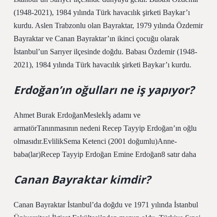
(1948-2021), 1984 yılında Türk havacılık şirketi Baykar’ı
kurdu. Aslen Trabzonlu olan Bayraktar, 1979 yılında Özdemir
Bayraktar ve Canan Bayraktar’ın ikinci çocuğu olarak
İstanbul’un Sarıyer ilçesinde doğdu. Babası Özdemir (1948-
2021), 1984 yılında Türk havacılık şirketi Baykar’ı kurdu.
Erdoğan’ın oğulları ne iş yapıyor?
Ahmet Burak ErdoğanMeslekİş adamı ve
armatörTanınmasının nedeni Recep Tayyip Erdoğan’ın oğlu
olmasıdır.EvlilikSema Ketenci (2001 doğumlu)Anne-
baba(lar)Recep Tayyip Erdoğan Emine Erdoğan8 satır daha
Canan Bayraktar kimdir?
Canan Bayraktar İstanbul’da doğdu ve 1971 yılında İstanbul