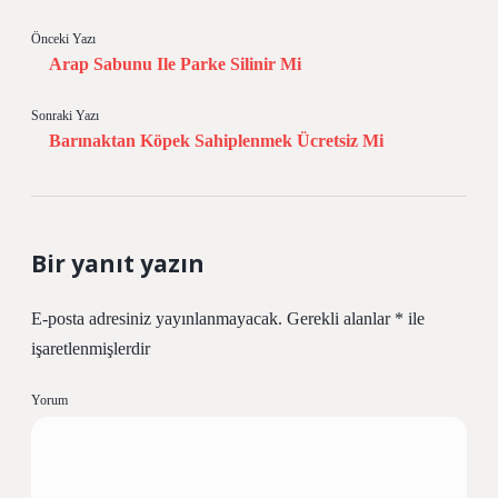
Önceki Yazı
Arap Sabunu Ile Parke Silinir Mi
Sonraki Yazı
Barınaktan Köpek Sahiplenmek Ücretsiz Mi
Bir yanıt yazın
E-posta adresiniz yayınlanmayacak.
Gerekli alanlar
*
ile
işaretlenmişlerdir
Yorum