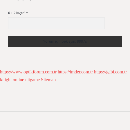
6 + 2 kaçtır?
*
https://www.optikforum.com.tr
https://imder.com.tr
https://gabi.com.tr
knight online
nttgame
Sitemap