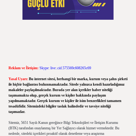
Reklam ve İletişim:
Skype: live:.cid.575569c608265c69
Yasal Uyarı:
Bu internet sitesi, herhangi bir marka, kurum veya şahıs şirketi
ile hiçbir bağlantısı bulunmamaktadır. Sitede yalnızca kendi hazırladığımız
makaleler paylaşılmaktadır. Burada yer alan içerikler haber niteliği
taşımamakta olup, gerçek kurum ve kişiler hakkında paylaşım
yapılmamaktadır. Gerçek kurum ve kişiler ile isim benzerlikleri tamamen
tesadüfidir. Sitemizdeki bilgiler taslak halindedir ve tavsiye niteliği
taşımazlar.
Sitemiz, 5651 Sayılı Kanun gereğince Bilgi Teknolojileri ve İletişim Kurumu
(BTK) tarafından onaylanmış bir Yer Sağlayıcı olarak hizmet vermektedir. Bu
nedenle, sitedeki içerikleri proaktif olarak denetleme veya araştırma