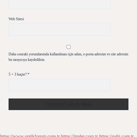
Web Sitesi
Daha sonraki yorumlarımda kullanılması için adım, e-posta adresim ve site adresim
bu tarayıcıya kaydedilsin.
5 + 3 kaçtır?
*
https://www.optikforum.com.tr
https://imder.com.tr
https://gabi.com.tr