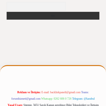
Arama
ris.casino/
betexpergir.net
Reklam ve İletişim:
E-mail:
backlinkpaneli@gmail.com
Teams:
forumhizmeti@gmail.com
Whatsapp: 0262 606 0 726
Telegram: @karabul
Yasal Uyarı:
Sitemiz, 5651 Sayılı Kanun gereğince Bilgi Teknolojileri ve İletişim