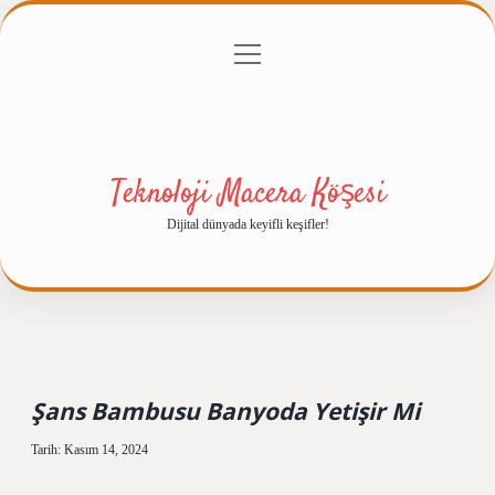
menüyü
Anasayfa
Gizlilik Politikası
Yasal Uyarı
aç
Hakkımızda
Teknoloji Macera Köşesi
Dijital dünyada keyifli keşifler!
Şans Bambusu Banyoda Yetişir Mi
Tarih: Kasım 14, 2024