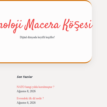
noloji Macera Köşesi
Dijital dünyada keyifli keşifler!
Sidebar
ilbet giriş
http
Son Yazılar
NATO hangi yılda kurulmuştur ?
Ağustos 8, 2026
Evrendeki ilk dil nedir ?
Ağustos 6, 2026