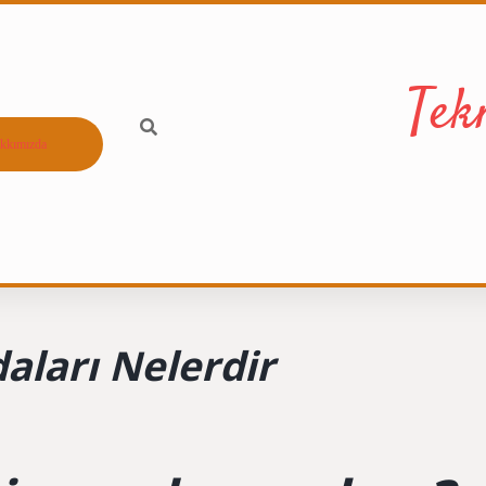
Tek
kkımızda
aları Nelerdir