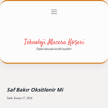
menüyü
Anasayfa
Gizlilik Politikası
Yasal Uyarı
aç
Hakkımızda
Teknoloji Macera Köşesi
Dijital dünyada keyifli keşifler!
Saf Bakır Oksitlenir Mi
Tarih: Kasım 17, 2024