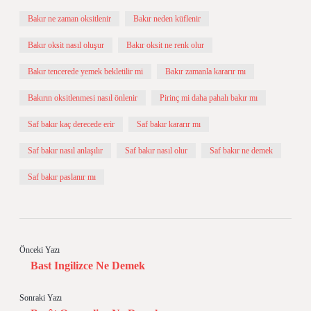
Bakır ne zaman oksitlenir
Bakır neden küflenir
Bakır oksit nasıl oluşur
Bakır oksit ne renk olur
Bakır tencerede yemek bekletilir mi
Bakır zamanla kararır mı
Bakırın oksitlenmesi nasıl önlenir
Pirinç mi daha pahalı bakır mı
Saf bakır kaç derecede erir
Saf bakır kararır mı
Saf bakır nasıl anlaşılır
Saf bakır nasıl olur
Saf bakır ne demek
Saf bakır paslanır mı
Önceki Yazı
Bast Ingilizce Ne Demek
Sonraki Yazı