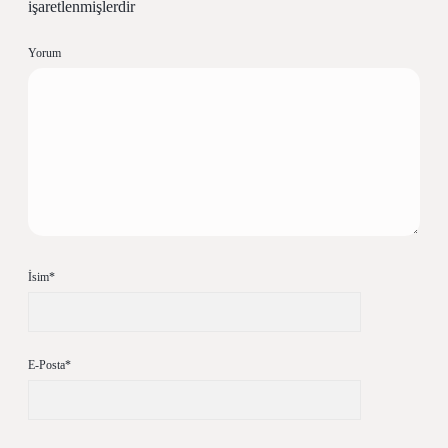
işaretlenmişlerdir
Yorum
İsim*
E-Posta*