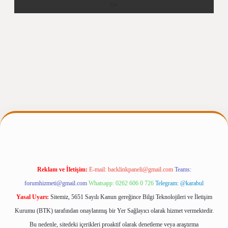
rgiris.casino/
betexpergir.net
Reklam ve İletişim:
E-mail:
backlinkpaneli@gmail.com
Teams:
forumhizmeti@gmail.com
Whatsapp: 0262 606 0 726
Telegram: @karabul
Yasal Uyarı:
Sitemiz, 5651 Sayılı Kanun gereğince Bilgi Teknolojileri ve İletişim
Kurumu (BTK) tarafından onaylanmış bir Yer Sağlayıcı olarak hizmet vermektedir.
Bu nedenle, sitedeki içerikleri proaktif olarak denetleme veya araştırma