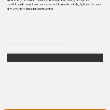
Hukuka ve yasal düzenlemelere aykırı olduğunu düşündüğünüz içerikleri,
backlinkpanelicomtr@gmail.com
adresine bildirmeniz halinde, ilgili içerikler yasal
süre içerisinde sitemizden kaldırılacaktır.
Arama
ergiris.casino/
betexpergir.net