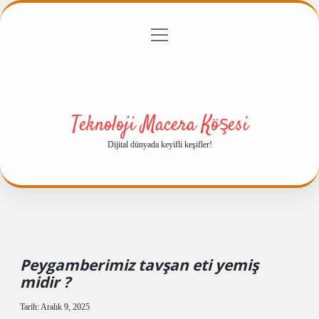
menüyü
Anasayfa
Gizlilik Politikası
Yasal Uyarı
aç
Hakkımızda
Teknoloji Macera Köşesi
Dijital dünyada keyifli keşifler!
Peygamberimiz tavşan eti yemiş
midir ?
Tarih: Aralık 9, 2025