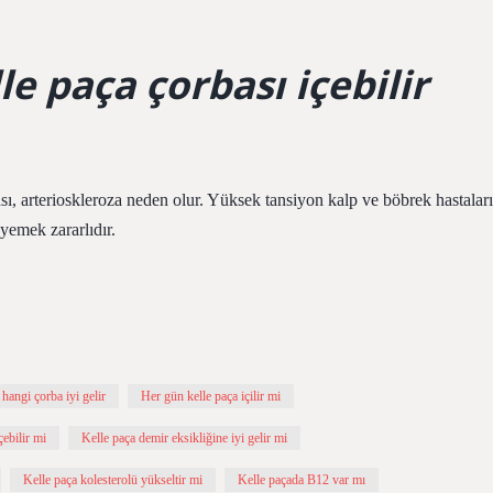
le paça çorbası içebilir
ı, arterioskleroza neden olur. Yüksek tansiyon kalp ve böbrek hastaları
 yemek zararlıdır.
hangi çorba iyi gelir
Her gün kelle paça içilir mi
çebilir mi
Kelle paça demir eksikliğine iyi gelir mi
Kelle paça kolesterolü yükseltir mi
Kelle paçada B12 var mı