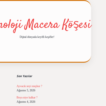
noloji Macera Köşesi
Dijital dünyada keyifli keşifler!
Sidebar
ilbet giriş
https://betexpergiris.casino/
betexpergir.net
Son Yazılar
Ayvacık neyi meşhur ?
Ağustos 5, 2026
Boya niye kalkar ?
Ağustos 4, 2026