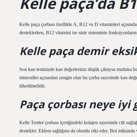
Kelle paça’da B1
Kelle paça çorbası özellikle A, B12 ve D vitaminleri açısında
desteklerken, B12 vitamini ise sinir sisteminin fonksiyonlarını
Kelle paça demir eksikl
Son kan testinizde kan değerleriniz düşük çıktıysa mutlaka ba
mineraller açısından zengin olan bu çorba sayesinde kan değer
tüketilmelidir.
Paça çorbası neye iyi g
Kelle Trotter çorbası içeriğindeki kolajen sayesinde cilt sağlığ
destekler. Eklem sağlığına da olumlu etki eder. Bol miktarda v