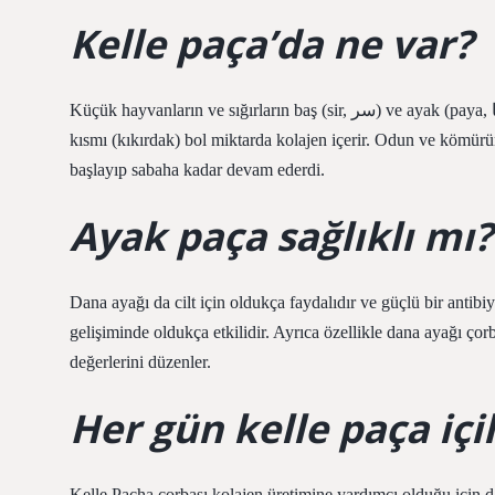
Kelle paça’da ne var?
Küçük hayvanların ve sığırların baş (sir, سر) ve ayak (paya, پایا) kısımlarından kesilir. Hem baş kısmı (özellikle yanak) hem de ayak
kısmı (kıkırdak) bol miktarda kolajen içerir. Odun ve kömürün
başlayıp sabaha kadar devam ederdi.
Ayak paça sağlıklı mı?
Dana ayağı da cilt için oldukça faydalıdır ve güçlü bir antibi
gelişiminde oldukça etkilidir. Ayrıca özellikle dana ayağı çor
değerlerini düzenler.
Her gün kelle paça içil
Kelle Pacha çorbası kolajen üretimine yardımcı olduğu için 