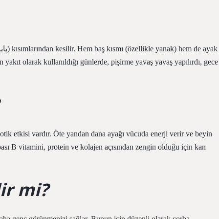
 yakıt olarak kullanıldığı günlerde, pişirme yavaş yavaş yapılırdı, gece
yotik etkisi vardır. Öte yandan dana ayağı vücuda enerji verir ve beyin
bası B vitamini, protein ve kolajen açısından zengin olduğu için kan
ir mi?
daha genç görünmenizi sağlar. Bunun için düzenli olarak çorba