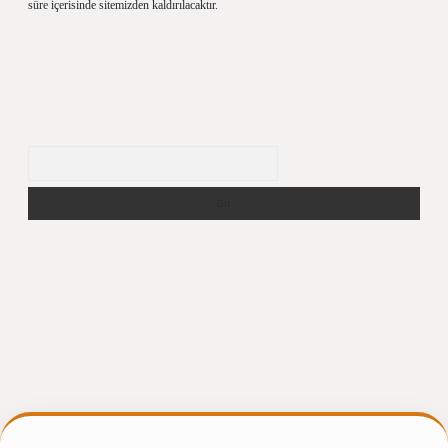
süre içerisinde sitemizden kaldırılacaktır.
Arama
rgir.net