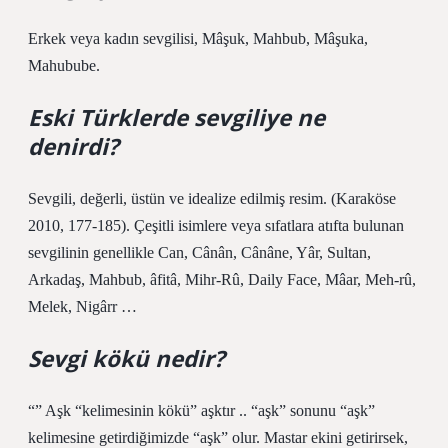
Erkek veya kadın sevgilisi, Mâşuk, Mahbub, Mâşuka,
Mahubube.
Eski Türklerde sevgiliye ne
denirdi?
Sevgili, değerli, üstün ve idealize edilmiş resim. (Karaköse
2010, 177-185). Çeşitli isimlere veya sıfatlara atıfta bulunan
sevgilinin genellikle Can, Cânân, Cânâne, Yâr, Sultan,
Arkadaş, Mahbub, âfitâ, Mihr-Rû, Daily Face, Mâar, Meh-rû,
Melek, Nigârr …
Sevgi kökü nedir?
“” Aşk “kelimesinin kökü” aşktır .. “aşk” sonunu “aşk”
kelimesine getirdiğimizde “aşk” olur. Mastar ekini getirirsek,