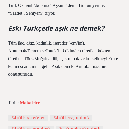
Türk Osmanlı’da buna “Aşkım” denir. Bunun yerine,
“Saadet-i Seniyem” diyor.
Eski Türkçede aşık ne demek?
Tüm ilaç, ağız, kadınlık, işaretler (/em/im),
Amramak/Emremek/Imrek’in kökünden türetilen kökten
türetilen Türk-Moğolca dili, aşık olmak ve bu kelimeyi Emre
kelimesi anlamına gelir. Aşık demek. Amraf/amra/emre
dönüştürüldü.
Tarih:
Makaleler
Eski dilde aşk ne demek
Eski dilde sevgi ne demek
Eski dilde sevmek ne demek
Eski Osmanlıca aşk ne demek