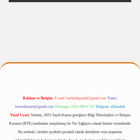
pergiris.casino/
betexpergir.net
Reklam ve İletişim:
E-mail:
backlinkpaneli@gmail.com
Teams:
forumhizmeti@gmail.com
Whatsapp: 0262 606 0 726
Telegram: @karabul
Yasal Uyarı:
Sitemiz, 5651 Sayılı Kanun gereğince Bilgi Teknolojileri ve İletişim
Kurumu (BTK) tarafından onaylanmış bir Yer Sağlayıcı olarak hizmet vermektedir.
Bu nedenle, sitedeki içerikleri proaktif olarak denetleme veya araştırma