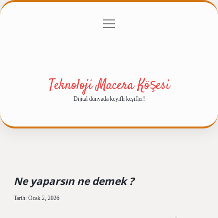
menüyü
Anasayfa
Gizlilik Politikası
Yasal Uyarı
aç
Hakkımızda
Teknoloji Macera Köşesi
Dijital dünyada keyifli keşifler!
Ne yaparsın ne demek ?
Tarih: Ocak 2, 2026