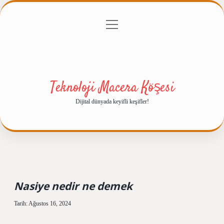
menüyü
Anasayfa
Gizlilik Politikası
Yasal Uyarı
aç
Hakkımızda
Teknoloji Macera Köşesi
Dijital dünyada keyifli keşifler!
Nasiye nedir ne demek
Tarih: Ağustos 16, 2024