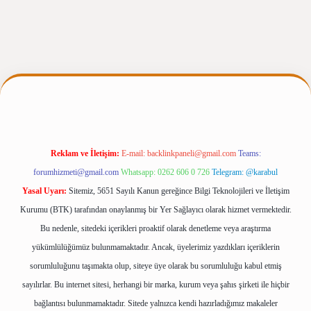
etexpergiris.casino/
betexpergir.net
Reklam ve İletişim:
E-mail:
backlinkpaneli@gmail.com
Teams:
forumhizmeti@gmail.com
Whatsapp: 0262 606 0 726
Telegram: @karabul
Yasal Uyarı:
Sitemiz, 5651 Sayılı Kanun gereğince Bilgi Teknolojileri ve İletişim
Kurumu (BTK) tarafından onaylanmış bir Yer Sağlayıcı olarak hizmet vermektedir.
Bu nedenle, sitedeki içerikleri proaktif olarak denetleme veya araştırma
yükümlülüğümüz bulunmamaktadır. Ancak, üyelerimiz yazdıkları içeriklerin
sorumluluğunu taşımakta olup, siteye üye olarak bu sorumluluğu kabul etmiş
sayılırlar. Bu internet sitesi, herhangi bir marka, kurum veya şahıs şirketi ile hiçbir
bağlantısı bulunmamaktadır. Sitede yalnızca kendi hazırladığımız makaleler