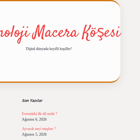
noloji Macera Köşesi
Dijital dünyada keyifli keşifler!
Sidebar
ilbet giriş
https://betexpergiris.casino/
betexpergir.net
Son Yazılar
Evrendeki ilk dil nedir ?
Ağustos 6, 2026
Ayvacık neyi meşhur ?
Ağustos 5, 2026