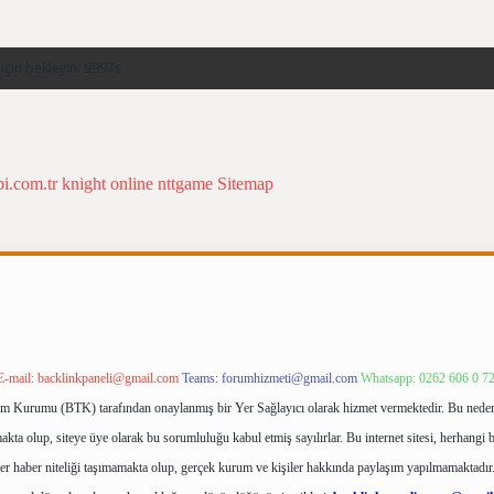
bi.com.tr
knight online
nttgame
Sitemap
E-mail:
backlinkpaneli@gmail.com
Teams:
forumhizmeti@gmail.com
Whatsapp: 0262 606 0 7
işim Kurumu (BTK) tarafından onaylanmış bir Yer Sağlayıcı olarak hizmet vermektedir. Bu neden
ta olup, siteye üye olarak bu sorumluluğu kabul etmiş sayılırlar. Bu internet sitesi, herhangi b
ler haber niteliği taşımamakta olup, gerçek kurum ve kişiler hakkında paylaşım yapılmamaktadır.