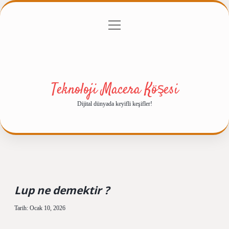
menüyü
Anasayfa
Gizlilik Politikası
Yasal Uyarı
aç
Hakkımızda
Teknoloji Macera Köşesi
Dijital dünyada keyifli keşifler!
Lup ne demektir ?
Tarih: Ocak 10, 2026