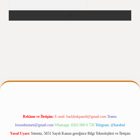
Arama
ir.net
Reklam ve İletişim:
E-mail:
backlinkpaneli@gmail.com
Teams:
forumhizmeti@gmail.com
Whatsapp: 0262 606 0 726
Telegram: @karabul
Yasal Uyarı:
Sitemiz, 5651 Sayılı Kanun gereğince Bilgi Teknolojileri ve İletişim