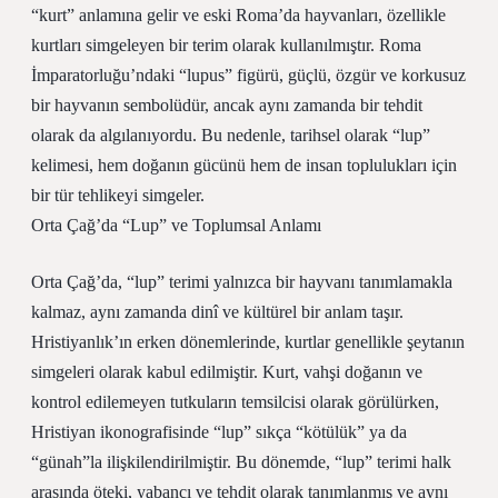
“kurt” anlamına gelir ve eski Roma’da hayvanları, özellikle
kurtları simgeleyen bir terim olarak kullanılmıştır. Roma
İmparatorluğu’ndaki “lupus” figürü, güçlü, özgür ve korkusuz
bir hayvanın sembolüdür, ancak aynı zamanda bir tehdit
olarak da algılanıyordu. Bu nedenle, tarihsel olarak “lup”
kelimesi, hem doğanın gücünü hem de insan toplulukları için
bir tür tehlikeyi simgeler.
Orta Çağ’da “Lup” ve Toplumsal Anlamı
Orta Çağ’da, “lup” terimi yalnızca bir hayvanı tanımlamakla
kalmaz, aynı zamanda dinî ve kültürel bir anlam taşır.
Hristiyanlık’ın erken dönemlerinde, kurtlar genellikle şeytanın
simgeleri olarak kabul edilmiştir. Kurt, vahşi doğanın ve
kontrol edilemeyen tutkuların temsilcisi olarak görülürken,
Hristiyan ikonografisinde “lup” sıkça “kötülük” ya da
“günah”la ilişkilendirilmiştir. Bu dönemde, “lup” terimi halk
arasında öteki, yabancı ve tehdit olarak tanımlanmış ve aynı