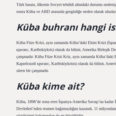
Türk basını, ülkenin Sovyet tehdidi altındaki durumu nedeni
sonra Küba ve ABD arasında gerginliğe neden olarak uluslarar
Küba buhranı hangi is
Küba Füze Krizi, aynı zamanda Küba’daki Ekim Krizi (İspan
кризис, Karibskiykris) olarak da bilinir, Amerika Birleşik Dev
çatışmadır. Küba Füze Krizi Kriz, aynı zamanda Küba’daki E
Карибский кризис, Karibskiykrisis) olarak da bilinir, Amerik
süren bir çatışmadır.
Küba kime ait?
Küba, 1898’de sona eren İspanya-Amerika Savaşı’na kadar İs
Devletleri’nden resmen bağımsızlığını kazandı. 11 milyondan
yüzölçümü bakımından da en büyüğüdür.