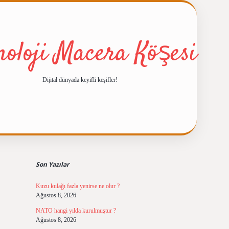
noloji Macera Köşesi
Dijital dünyada keyifli keşifler!
Sidebar
ilbet giriş
https://betexpergiris.casino/
betexpergir.net
Son Yazılar
Kuzu kulağı fazla yenirse ne olur ?
Ağustos 8, 2026
NATO hangi yılda kurulmuştur ?
Ağustos 8, 2026