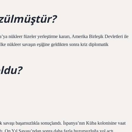
özülmüştür?
ya nükleer füzeler yerleştirme kararı, Amerika Birleşik Devletleri ile
lke nükleer savaşın eşiğine geldikten sonra kriz diplomatik
ldu?
ık savaşı başarısızlıkla sonuçlandı. İspanya’nın Küba kolonisine vaat
ğı, On Yıl Savaşı’ndan sonra daha fazla huzursuzluğa yol açtı.