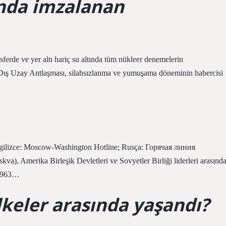
nda imzalanan
erde ve yer altı hariç su altında tüm nükleer denemelerin
Dış Uzay Antlaşması, silahsızlanma ve yumuşama döneminin habercisi
ngilizce: Moscow-Washington Hotline; Rusça: Горячая линия
 Amerika Birleşik Devletleri ve Sovyetler Birliği liderleri arasınd
s 1963…
keler arasında yaşandı?