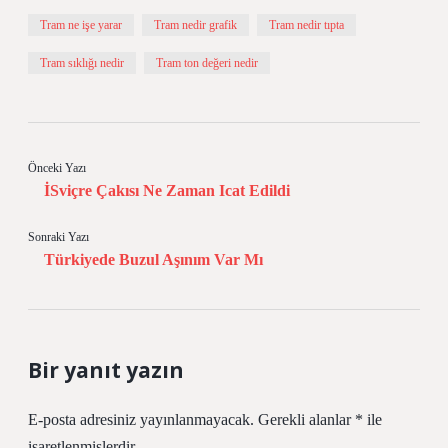
Tram ne işe yarar
Tram nedir grafik
Tram nedir tıpta
Tram sıklığı nedir
Tram ton değeri nedir
Önceki Yazı
İSviçre Çakısı Ne Zaman Icat Edildi
Sonraki Yazı
Türkiyede Buzul Aşınım Var Mı
Bir yanıt yazın
E-posta adresiniz yayınlanmayacak.
Gerekli alanlar
*
ile
işaretlenmişlerdir