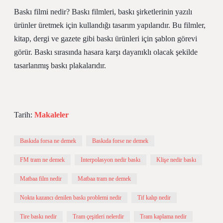
Baskı filmi nedir? Baskı filmleri, baskı şirketlerinin yazılı
ürünler üretmek için kullandığı tasarım yapılarıdır. Bu filmler,
kitap, dergi ve gazete gibi baskı ürünleri için şablon görevi
görür. Baskı sırasında hasara karşı dayanıklı olacak şekilde
tasarlanmış baskı plakalarıdır.
Tarih:
Makaleler
Baskıda forsa ne demek
Baskıda forse ne demek
FM tram ne demek
Interpolasyon nedir baskı
Klişe nedir baskı
Matbaa film nedir
Matbaa tram ne demek
Nokta kazancı denilen baskı problemi nedir
Tif kalıp nedir
Tire baskı nedir
Tram çeşitleri nelerdir
Tram kaplama nedir