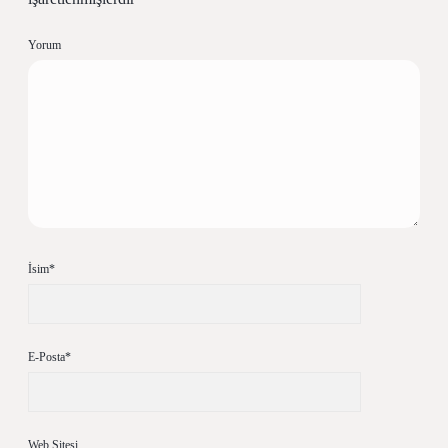
Yorum
İsim*
E-Posta*
Web Sitesi