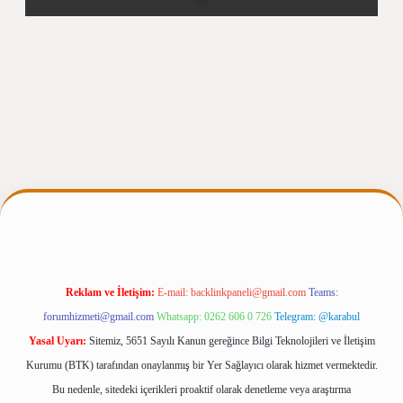
ergiris.casino/
betexpergir.net
Reklam ve İletişim:
E-mail:
backlinkpaneli@gmail.com
Teams:
forumhizmeti@gmail.com
Whatsapp: 0262 606 0 726
Telegram: @karabul
Yasal Uyarı:
Sitemiz, 5651 Sayılı Kanun gereğince Bilgi Teknolojileri ve İletişim
Kurumu (BTK) tarafından onaylanmış bir Yer Sağlayıcı olarak hizmet vermektedir.
Bu nedenle, sitedeki içerikleri proaktif olarak denetleme veya araştırma