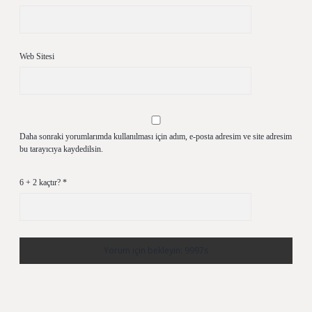
Web Sitesi
Daha sonraki yorumlarımda kullanılması için adım, e-posta adresim ve site adresim
bu tarayıcıya kaydedilsin.
6 + 2 kaçtır?
*