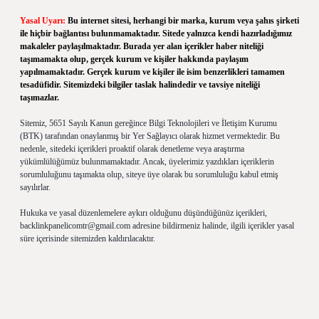
Yasal Uyarı:
Bu internet sitesi, herhangi bir marka, kurum veya şahıs şirketi
ile hiçbir bağlantısı bulunmamaktadır. Sitede yalnızca kendi hazırladığımız
makaleler paylaşılmaktadır. Burada yer alan içerikler haber niteliği
taşımamakta olup, gerçek kurum ve kişiler hakkında paylaşım
yapılmamaktadır. Gerçek kurum ve kişiler ile isim benzerlikleri tamamen
tesadüfidir. Sitemizdeki bilgiler taslak halindedir ve tavsiye niteliği
taşımazlar.
Sitemiz, 5651 Sayılı Kanun gereğince Bilgi Teknolojileri ve İletişim Kurumu
(BTK) tarafından onaylanmış bir Yer Sağlayıcı olarak hizmet vermektedir. Bu
nedenle, sitedeki içerikleri proaktif olarak denetleme veya araştırma
yükümlülüğümüz bulunmamaktadır. Ancak, üyelerimiz yazdıkları içeriklerin
sorumluluğunu taşımakta olup, siteye üye olarak bu sorumluluğu kabul etmiş
sayılırlar.
Hukuka ve yasal düzenlemelere aykırı olduğunu düşündüğünüz içerikleri,
backlinkpanelicomtr@gmail.com
adresine bildirmeniz halinde, ilgili içerikler yasal
süre içerisinde sitemizden kaldırılacaktır.