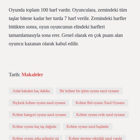
Oyunda toplam 100 harf vardır. Oyunculara, zemindeki tüm
taşlar bitene kadar her turda 7 harf verilir. Zemindeki harfler
bittikten sonra, oyun oyuncunun elindeki harfleri
tamamlamasıyla sona erer. Genel olarak en çok puanı alan
oyuncu kazanan olarak kabul edilir.
Tarih:
Makaleler
Anlat bakalım kaç dakika
Bir kelime bir işlem oyunu nasıl oynanır
Hıçkırık kelime oyunu nasıl oynanır
Kelime Bul oyunu Nasıl Oynanır
Kelime kategori oyunu nasıl oynanır
Kelime oyunu evde nasıl oynanır
Kelime oyunu kaç taş dağıtılır
Kelime oyunu nasıl başlatılır
Kelime oyunu zeka geliştirir mi
Kelime türetme etkinliği nasıl yapılır