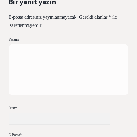
Bir yanıt yazın
E-posta adresiniz yayınlanmayacak.
Gerekli alanlar
*
ile
işaretlenmişlerdir
Yorum
İsim*
E-Posta*