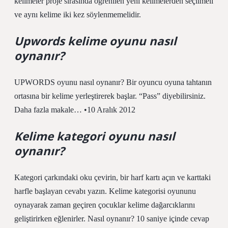
kelimeler proje sırasında öğrenilen yeni kelimelerden seçilmeli
ve aynı kelime iki kez söylenmemelidir.
Upwords kelime oyunu nasıl
oynanır?
UPWORDS oyunu nasıl oynanır? Bir oyuncu oyuna tahtanın
ortasına bir kelime yerleştirerek başlar. “Pass” diyebilirsiniz.
Daha fazla makale… •10 Aralık 2012
Kelime kategori oyunu nasıl
oynanır?
Kategori çarkındaki oku çevirin, bir harf kartı açın ve karttaki
harfle başlayan cevabı yazın. Kelime kategorisi oyununu
oynayarak zaman geçiren çocuklar kelime dağarcıklarını
geliştirirken eğlenirler. Nasıl oynanır? 10 saniye içinde cevap