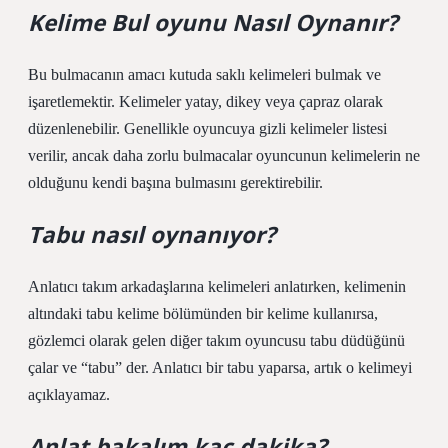
Kelime Bul oyunu Nasıl Oynanır?
Bu bulmacanın amacı kutuda saklı kelimeleri bulmak ve
işaretlemektir. Kelimeler yatay, dikey veya çapraz olarak
düzenlenebilir. Genellikle oyuncuya gizli kelimeler listesi
verilir, ancak daha zorlu bulmacalar oyuncunun kelimelerin ne
olduğunu kendi başına bulmasını gerektirebilir.
Tabu nasıl oynanıyor?
Anlatıcı takım arkadaşlarına kelimeleri anlatırken, kelimenin
altındaki tabu kelime bölümünden bir kelime kullanırsa,
gözlemci olarak gelen diğer takım oyuncusu tabu düdüğünü
çalar ve “tabu” der. Anlatıcı bir tabu yaparsa, artık o kelimeyi
açıklayamaz.
Anlat bakalım kaç dakika?