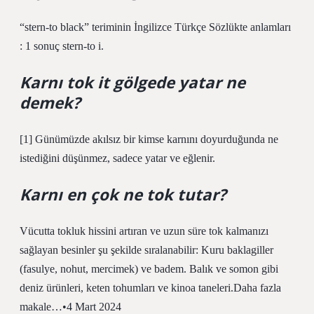
“stern-to black” teriminin İngilizce Türkçe Sözlükte anlamları
: 1 sonuç stern-to i.
Karnı tok it gölgede yatar ne
demek?
[1] Günümüzde akılsız bir kimse karnını doyurduğunda ne
istediğini düşünmez, sadece yatar ve eğlenir.
Karnı en çok ne tok tutar?
Vücutta tokluk hissini artıran ve uzun süre tok kalmanızı
sağlayan besinler şu şekilde sıralanabilir: Kuru baklagiller
(fasulye, nohut, mercimek) ve badem. Balık ve somon gibi
deniz ürünleri, keten tohumları ve kinoa taneleri.Daha fazla
makale…•4 Mart 2024