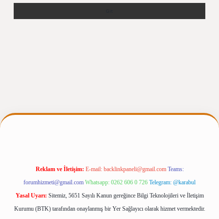
ergiris.casino/
betexpergir.net
Reklam ve İletişim:
E-mail:
backlinkpaneli@gmail.com
Teams:
forumhizmeti@gmail.com
Whatsapp: 0262 606 0 726
Telegram: @karabul
Yasal Uyarı:
Sitemiz, 5651 Sayılı Kanun gereğince Bilgi Teknolojileri ve İletişim
Kurumu (BTK) tarafından onaylanmış bir Yer Sağlayıcı olarak hizmet vermektedir.