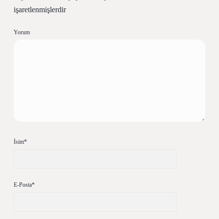
işaretlenmişlerdir
Yorum
İsim*
E-Posta*