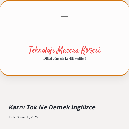
menüyü
Anasayfa
Gizlilik Politikası
Yasal Uyarı
aç
Hakkımızda
Teknoloji Macera Köşesi
Dijital dünyada keyifli keşifler!
Karnı Tok Ne Demek Ingilizce
Tarih: Nisan 30, 2025