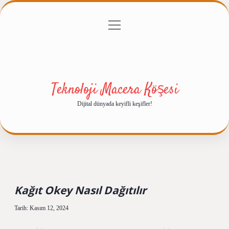
menüyü
Anasayfa
Gizlilik Politikası
Yasal Uyarı
aç
Hakkımızda
Teknoloji Macera Köşesi
Dijital dünyada keyifli keşifler!
Kağıt Okey Nasıl Dağıtılır
Tarih: Kasım 12, 2024