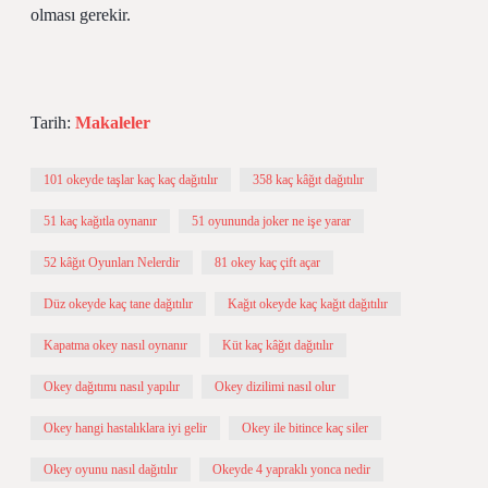
olması gerekir.
Tarih:
Makaleler
101 okeyde taşlar kaç kaç dağıtılır
358 kaç kâğıt dağıtılır
51 kaç kağıtla oynanır
51 oyununda joker ne işe yarar
52 kâğıt Oyunları Nelerdir
81 okey kaç çift açar
Düz okeyde kaç tane dağıtılır
Kağıt okeyde kaç kağıt dağıtılır
Kapatma okey nasıl oynanır
Küt kaç kâğıt dağıtılır
Okey dağıtımı nasıl yapılır
Okey dizilimi nasıl olur
Okey hangi hastalıklara iyi gelir
Okey ile bitince kaç siler
Okey oyunu nasıl dağıtılır
Okeyde 4 yapraklı yonca nedir