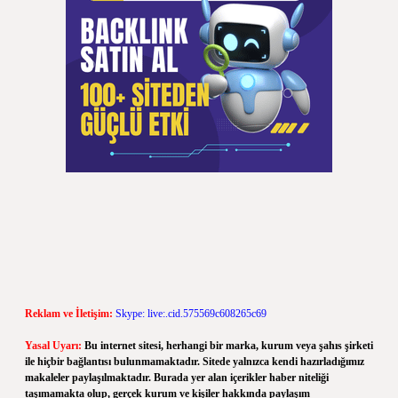
Reklam ve İletişim:
Skype: live:.cid.575569c608265c69
Yasal Uyarı:
Bu internet sitesi, herhangi bir marka, kurum veya şahıs şirketi
ile hiçbir bağlantısı bulunmamaktadır. Sitede yalnızca kendi hazırladığımız
makaleler paylaşılmaktadır. Burada yer alan içerikler haber niteliği
taşımamakta olup, gerçek kurum ve kişiler hakkında paylaşım