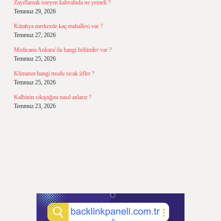
Zayıflamak isteyen kahvaltıda ne yemeli ?
Temmuz 29, 2026
Kütahya merkezde kaç mahallesi var ?
Temmuz 27, 2026
Medicana Ankara’da hangi bölümler var ?
Temmuz 25, 2026
Klimanın hangi modu sıcak üfler ?
Temmuz 25, 2026
Kalbinin sıkıştığını nasıl anlarız ?
Temmuz 23, 2026