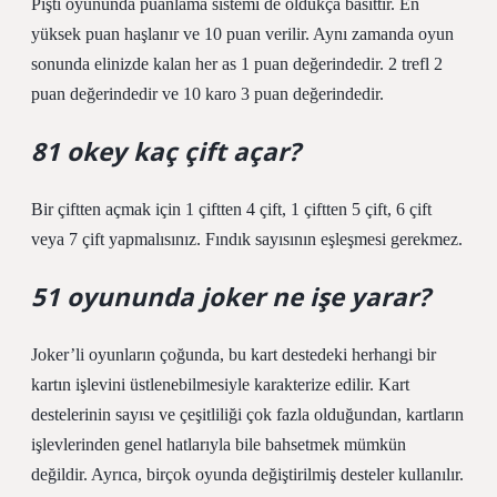
Pişti oyununda puanlama sistemi de oldukça basittir. En
yüksek puan haşlanır ve 10 puan verilir. Aynı zamanda oyun
sonunda elinizde kalan her as 1 puan değerindedir. 2 trefl 2
puan değerindedir ve 10 karo 3 puan değerindedir.
81 okey kaç çift açar?
Bir çiftten açmak için 1 çiftten 4 çift, 1 çiftten 5 çift, 6 çift
veya 7 çift yapmalısınız. Fındık sayısının eşleşmesi gerekmez.
51 oyununda joker ne işe yarar?
Joker’li oyunların çoğunda, bu kart destedeki herhangi bir
kartın işlevini üstlenebilmesiyle karakterize edilir. Kart
destelerinin sayısı ve çeşitliliği çok fazla olduğundan, kartların
işlevlerinden genel hatlarıyla bile bahsetmek mümkün
değildir. Ayrıca, birçok oyunda değiştirilmiş desteler kullanılır.