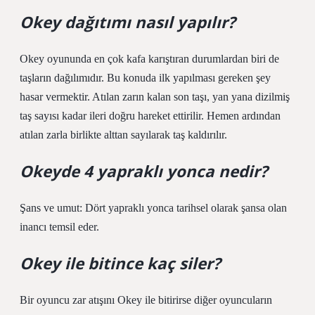
Okey dağıtımı nasıl yapılır?
Okey oyununda en çok kafa karıştıran durumlardan biri de
taşların dağılımıdır. Bu konuda ilk yapılması gereken şey
hasar vermektir. Atılan zarın kalan son taşı, yan yana dizilmiş
taş sayısı kadar ileri doğru hareket ettirilir. Hemen ardından
atılan zarla birlikte alttan sayılarak taş kaldırılır.
Okeyde 4 yapraklı yonca nedir?
Şans ve umut: Dört yapraklı yonca tarihsel olarak şansa olan
inancı temsil eder.
Okey ile bitince kaç siler?
Bir oyuncu zar atışını Okey ile bitirirse diğer oyuncuların