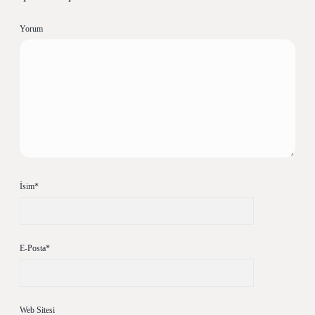
Yorum
İsim*
E-Posta*
Web Sitesi