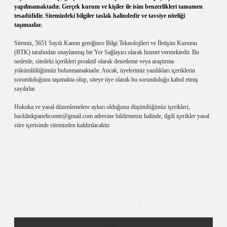
yapılmamaktadır. Gerçek kurum ve kişiler ile isim benzerlikleri tamamen
tesadüfidir. Sitemizdeki bilgiler taslak halindedir ve tavsiye niteliği
taşımazlar.
Sitemiz, 5651 Sayılı Kanun gereğince Bilgi Teknolojileri ve İletişim Kurumu
(BTK) tarafından onaylanmış bir Yer Sağlayıcı olarak hizmet vermektedir. Bu
nedenle, sitedeki içerikleri proaktif olarak denetleme veya araştırma
yükümlülüğümüz bulunmamaktadır. Ancak, üyelerimiz yazdıkları içeriklerin
sorumluluğunu taşımakta olup, siteye üye olarak bu sorumluluğu kabul etmiş
sayılırlar.
Hukuka ve yasal düzenlemelere aykırı olduğunu düşündüğünüz içerikleri,
backlinkpanelicomtr@gmail.com
adresine bildirmeniz halinde, ilgili içerikler yasal
süre içerisinde sitemizden kaldırılacaktır.
Arama