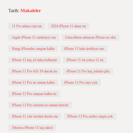
Tarih:
Makaleler
11 Pro arkası cam mı
2024 iPhone 11 alınır mı
Apple iPhone 11 satılmıyor mu
Güncelleme almayan iPhone ne olur
Hangi iPhonelar satıştan kalktı
iPhone 11 hala üretiliyor mu
iPhone 11 kaç yıl daha kullanılır
iPhone 11 mi yoksa 12 mi
iPhone 11 Pro iOS 19 alacak mı
iPhone 11 Pro kaç yılında çıktı
iPhone 11 Pro ne zaman kalktı
iPhone 11 Pro niye yok
iPhone 11 Pro satıştan kalktı mı
iPhone 11 Pro sürümü ne zaman bitecek
iPhone 11 sıfır üretimi durdu mu
İPhone 13 Pro neden satışta yok
Teknosa iPhone 11 kaç taksit