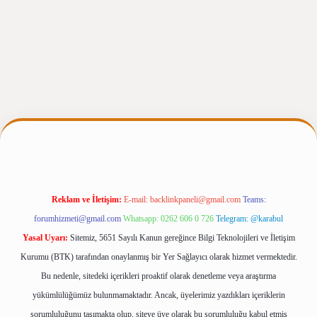
giris.casino/
betexpergir.net
Reklam ve İletişim:
E-mail:
backlinkpaneli@gmail.com
Teams:
forumhizmeti@gmail.com
Whatsapp: 0262 606 0 726
Telegram: @karabul
Yasal Uyarı:
Sitemiz, 5651 Sayılı Kanun gereğince Bilgi Teknolojileri ve İletişim
Kurumu (BTK) tarafından onaylanmış bir Yer Sağlayıcı olarak hizmet vermektedir.
Bu nedenle, sitedeki içerikleri proaktif olarak denetleme veya araştırma
yükümlülüğümüz bulunmamaktadır. Ancak, üyelerimiz yazdıkları içeriklerin
sorumluluğunu taşımakta olup, siteye üye olarak bu sorumluluğu kabul etmiş