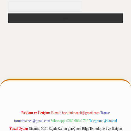
Arama
r.net
Reklam ve İletişim:
E-mail:
backlinkpaneli@gmail.com
Teams:
forumhizmeti@gmail.com
Whatsapp: 0262 606 0 726
Telegram: @karabul
Yasal Uyarı:
Sitemiz, 5651 Sayılı Kanun gereğince Bilgi Teknolojileri ve İletişim