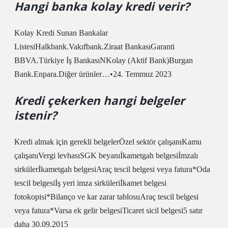
Hangi banka kolay kredi verir?
Kolay Kredi Sunan Bankalar
ListesiHalkbank.Vakıfbank.Ziraat BankasıGaranti
BBVA.Türkiye İş BankasıNKolay (Aktif Bank)Burgan
Bank.Enpara.Diğer ürünler…•24. Temmuz 2023
Kredi çekerken hangi belgeler
istenir?
Kredi almak için gerekli belgelerÖzel sektör çalışanıKamu
çalışanıVergi levhasıSGK beyanıİkametgah belgesiİmzalı
sirkülerİkametgah belgesiAraç tescil belgesi veya fatura*Oda
tescil belgesiİş yeri imza sirküleriİkamet belgesi
fotokopisi*Bilanço ve kar zarar tablosuAraç tescil belgesi
veya fatura*Varsa ek gelir belgesiTicaret sicil belgesi5 satır
daha 30.09.2015