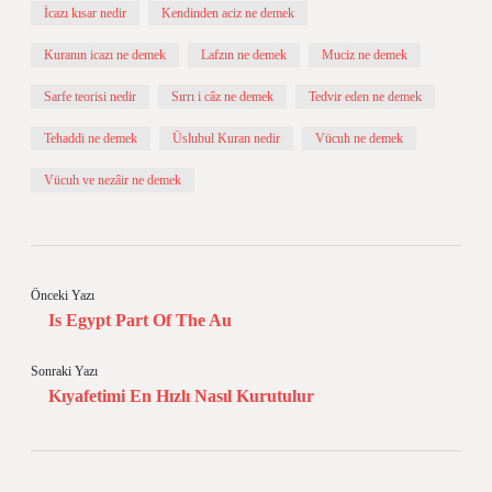
İcazı kısar nedir
Kendinden aciz ne demek
Kuranın icazı ne demek
Lafzın ne demek
Muciz ne demek
Sarfe teorisi nedir
Sırrı i câz ne demek
Tedvir eden ne demek
Tehaddi ne demek
Üslubul Kuran nedir
Vücuh ne demek
Vücuh ve nezâir ne demek
Önceki Yazı
Is Egypt Part Of The Au
Sonraki Yazı
Kıyafetimi En Hızlı Nasıl Kurutulur