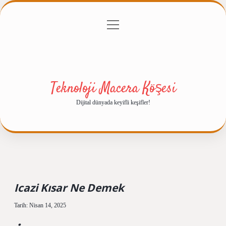
menüyü
Anasayfa
Gizlilik Politikası
Yasal Uyarı
aç
Hakkımızda
Teknoloji Macera Köşesi
Dijital dünyada keyifli keşifler!
Icazi Kısar Ne Demek
Tarih: Nisan 14, 2025