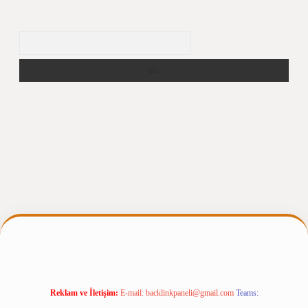
Arama
gir.net
Reklam ve İletişim:
E-mail:
backlinkpaneli@gmail.com
Teams: