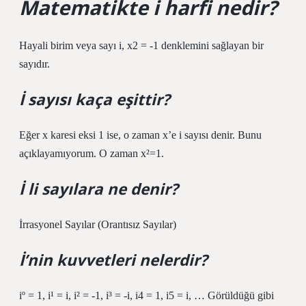
Matematikte i harfi nedir?
Hayali birim veya sayı i, x2 = -1 denklemini sağlayan bir
sayıdır.
İ sayısı kaça eşittir?
Eğer x karesi eksi 1 ise, o zaman x’e i sayısı denir. Bunu
açıklayamıyorum. O zaman x²=1.
İ li sayılara ne denir?
İrrasyonel Sayılar (Orantısız Sayılar)
İ’nin kuvvetleri nelerdir?
iº = 1, i¹ = i, i² = -1, i³ = -i, i4 = 1, i5 = i, … Görüldüğü gibi