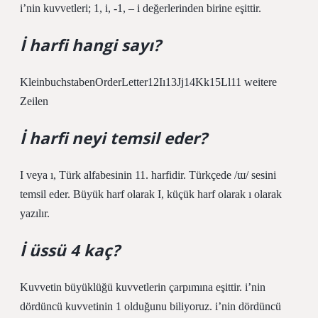
i’nin kuvvetleri; 1, i, -1, – i değerlerinden birine eşittir.
İ harfi hangi sayı?
KleinbuchstabenOrderLetter12Iı13Jj14Kk15Ll11 weitere
Zeilen
İ harfi neyi temsil eder?
I veya ı, Türk alfabesinin 11. harfidir. Türkçede /ɯ/ sesini
temsil eder. Büyük harf olarak I, küçük harf olarak ı olarak
yazılır.
İ üssü 4 kaç?
Kuvvetin büyüklüğü kuvvetlerin çarpımına eşittir. i’nin
dördüncü kuvvetinin 1 olduğunu biliyoruz. i’nin dördüncü