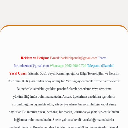
s.casino/
betexpergir.net
Reklam ve İletişim:
E-mail:
backlinkpaneli@gmail.com
Teams:
forumhizmeti@gmail.com
Whatsapp: 0262 606 0 726
Telegram: @karabul
Yasal Uyarı:
Sitemiz, 5651 Sayılı Kanun gereğince Bilgi Teknolojileri ve İletişim
Kurumu (BTK) tarafından onaylanmış bir Yer Sağlayıcı olarak hizmet vermektedir.
Bu nedenle, sitedeki içerikleri proaktif olarak denetleme veya araştırma
yükümlülüğümüz bulunmamaktadır. Ancak, üyelerimiz yazdıkları içeriklerin
sorumluluğunu taşımakta olup, siteye üye olarak bu sorumluluğu kabul etmiş
sayılırlar. Bu internet sitesi, herhangi bir marka, kurum veya şahıs şirketi ile hiçbir
bağlantısı bulunmamaktadır. Sitede yalnızca kendi hazırladığımız makaleler
paylaşılmaktadır. Burada yer alan içerikler haber niteliği taşımamakta olup, gerçek