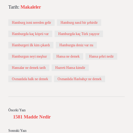
Tarih:
Makaleler
Hamburg ismi nereden gelir
Hamburg nasıl bir şehirdir
Hamburgda kaç köprü var
Hamburgda kaç Türk yaşıyor
Hamburgeri ilk kim çıkardı
Hamburgta deniz var mı
Hamburgun neyi meşhur
Hansa ne demek
Hansa şehri nedir
Hansalar ne demek tarih
Hazreti Hansa kimdir
Osmanlıda halk ne demek
Osmanlıda Hasbahçe ne demek
Önceki Yazı
1581 Madde Nedir
Sonraki Yazı