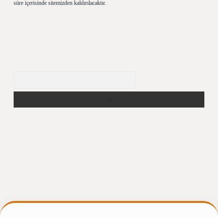
süre içerisinde sitemizden kaldırılacaktır.
Arama
gir.net