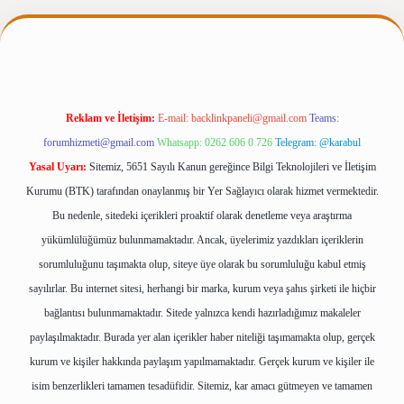
iris.casino/
betexpergir.net
Reklam ve İletişim:
E-mail:
backlinkpaneli@gmail.com
Teams:
forumhizmeti@gmail.com
Whatsapp: 0262 606 0 726
Telegram: @karabul
Yasal Uyarı:
Sitemiz, 5651 Sayılı Kanun gereğince Bilgi Teknolojileri ve İletişim
Kurumu (BTK) tarafından onaylanmış bir Yer Sağlayıcı olarak hizmet vermektedir.
Bu nedenle, sitedeki içerikleri proaktif olarak denetleme veya araştırma
yükümlülüğümüz bulunmamaktadır. Ancak, üyelerimiz yazdıkları içeriklerin
sorumluluğunu taşımakta olup, siteye üye olarak bu sorumluluğu kabul etmiş
sayılırlar. Bu internet sitesi, herhangi bir marka, kurum veya şahıs şirketi ile hiçbir
bağlantısı bulunmamaktadır. Sitede yalnızca kendi hazırladığımız makaleler
paylaşılmaktadır. Burada yer alan içerikler haber niteliği taşımamakta olup, gerçek
kurum ve kişiler hakkında paylaşım yapılmamaktadır. Gerçek kurum ve kişiler ile
isim benzerlikleri tamamen tesadüfidir. Sitemiz, kar amacı gütmeyen ve tamamen