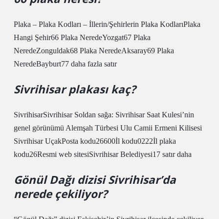
Plaka – Plaka Kodları – İllerin/Şehirlerin Plaka KodlarıPlaka
Hangi Şehir66 Plaka NeredeYozgat67 Plaka
NeredeZonguldak68 Plaka NeredeAksaray69 Plaka
NeredeBayburt77 daha fazla satır
Sivrihisar plakası kaç?
SivrihisarSivrihisar Soldan sağa: Sivrihisar Saat Kulesi’nin
genel görünümü Alemşah Türbesi Ulu Camii Ermeni Kilisesi
Sivrihisar UçakPosta kodu26600İl kodu0222İl plaka
kodu26Resmi web sitesiSivrihisar Belediyesi17 satır daha
Gönül Dağı dizisi Sivrihisar’da
nerede çekiliyor?