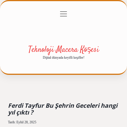
menüyü
Anasayfa
Gizlilik Politikası
Yasal Uyarı
aç
Hakkımızda
Teknoloji Macera Köşesi
Dijital dünyada keyifli keşifler!
Ferdi Tayfur Bu Şehrin Geceleri hangi
yıl çıktı ?
Tarih: Eylül 28, 2025