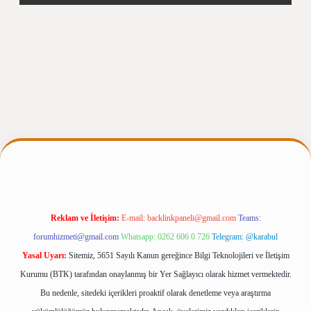
rgiris.casino/
betexpergir.net
Reklam ve İletişim:
E-mail:
backlinkpaneli@gmail.com
Teams:
forumhizmeti@gmail.com
Whatsapp: 0262 606 0 726
Telegram: @karabul
Yasal Uyarı:
Sitemiz, 5651 Sayılı Kanun gereğince Bilgi Teknolojileri ve İletişim
Kurumu (BTK) tarafından onaylanmış bir Yer Sağlayıcı olarak hizmet vermektedir.
Bu nedenle, sitedeki içerikleri proaktif olarak denetleme veya araştırma