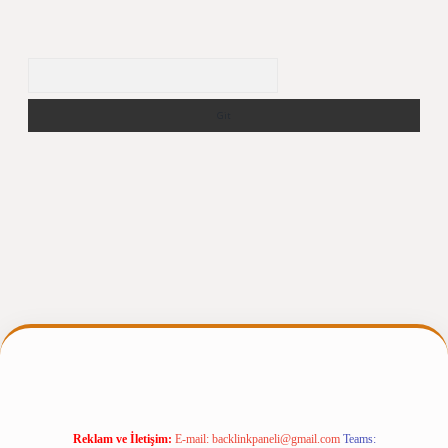
Arama
gir.net
Reklam ve İletişim:
E-mail:
backlinkpaneli@gmail.com
Teams: