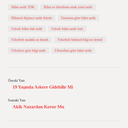
Bilim nedir TDK
Bilim ve felsefenin ortak yönü nedir
Bilimsel düşünce nedir felsefe
Einsteina göre bilim nedir
Felsefe bilim dalı nedir
Felsefe bilim nedir özet
Felsefede analitik ne demek
Felsefede bilimsel bilgi ne demek
Felsefeye göre bilgi nedir
Filozoflara göre bilim nedir
Önceki Yazı
19 Yaşında Askere Gidebilir Mi
Sonraki Yazı
Akik Nazardan Korur Mu