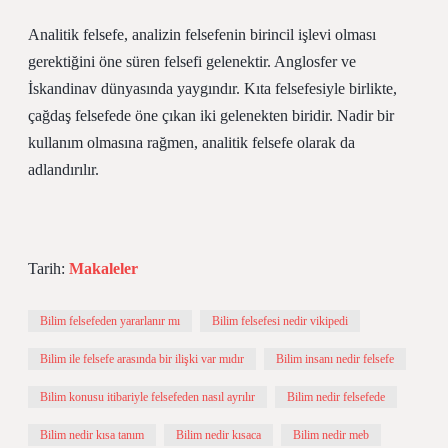
Analitik felsefe, analizin felsefenin birincil işlevi olması
gerektiğini öne süren felsefi gelenektir. Anglosfer ve
İskandinav dünyasında yaygındır. Kıta felsefesiyle birlikte,
çağdaş felsefede öne çıkan iki gelenekten biridir. Nadir bir
kullanım olmasına rağmen, analitik felsefe olarak da
adlandırılır.
Tarih:
Makaleler
Bilim felsefeden yararlanır mı
Bilim felsefesi nedir vikipedi
Bilim ile felsefe arasında bir ilişki var mıdır
Bilim insanı nedir felsefe
Bilim konusu itibariyle felsefeden nasıl ayrılır
Bilim nedir felsefede
Bilim nedir kısa tanım
Bilim nedir kısaca
Bilim nedir meb