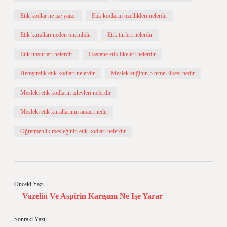
Etik kodlar ne işe yarar
Etik kodların özellikleri nelerdir
Etik kuralları neden önemlidir
Etik türleri nelerdir
Etik unsurları nelerdir
Hastane etik ilkeleri nelerdir
Hemşirelik etik kodları nelerdir
Meslek etiğinin 5 temel ilkesi nedir
Mesleki etik kodların işlevleri nelerdir
Mesleki etik kurallarının amacı nedir
Öğretmenlik mesleğinin etik kodları nelerdir
Önceki Yazı
Vazelin Ve Aspirin Karışımı Ne Işe Yarar
Sonraki Yazı