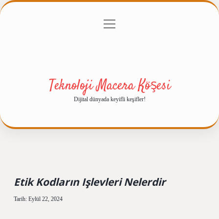
menüyü
Anasayfa
Gizlilik Politikası
Yasal Uyarı
aç
Hakkımızda
Teknoloji Macera Köşesi
Dijital dünyada keyifli keşifler!
Etik Kodların Işlevleri Nelerdir
Tarih: Eylül 22, 2024