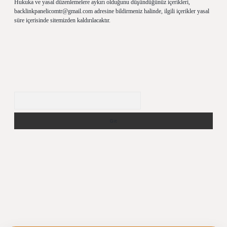
Hukuka ve yasal düzenlemelere aykırı olduğunu düşündüğünüz içerikleri,
backlinkpanelicomtr@gmail.com
adresine bildirmeniz halinde, ilgili içerikler yasal
süre içerisinde sitemizden kaldırılacaktır.
Arama