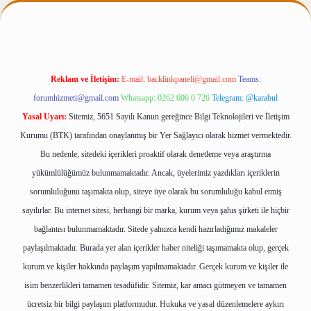
net
Reklam ve İletişim:
E-mail:
backlinkpaneli@gmail.com
Teams:
forumhizmeti@gmail.com
Whatsapp: 0262 606 0 726
Telegram: @karabul
Yasal Uyarı:
Sitemiz, 5651 Sayılı Kanun gereğince Bilgi Teknolojileri ve İletişim
Kurumu (BTK) tarafından onaylanmış bir Yer Sağlayıcı olarak hizmet vermektedir.
Bu nedenle, sitedeki içerikleri proaktif olarak denetleme veya araştırma
yükümlülüğümüz bulunmamaktadır. Ancak, üyelerimiz yazdıkları içeriklerin
sorumluluğunu taşımakta olup, siteye üye olarak bu sorumluluğu kabul etmiş
sayılırlar. Bu internet sitesi, herhangi bir marka, kurum veya şahıs şirketi ile hiçbir
bağlantısı bulunmamaktadır. Sitede yalnızca kendi hazırladığımız makaleler
paylaşılmaktadır. Burada yer alan içerikler haber niteliği taşımamakta olup, gerçek
kurum ve kişiler hakkında paylaşım yapılmamaktadır. Gerçek kurum ve kişiler ile
isim benzerlikleri tamamen tesadüfidir. Sitemiz, kar amacı gütmeyen ve tamamen
ücretsiz bir bilgi paylaşım platformudur. Hukuka ve yasal düzenlemelere aykırı