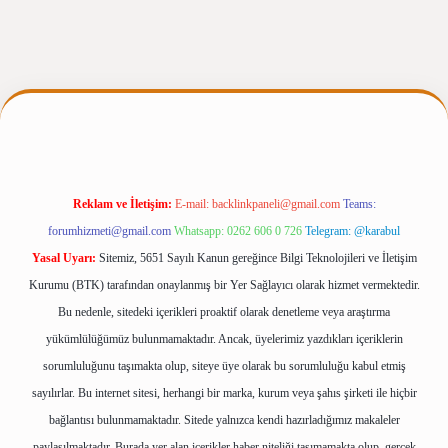
giris.casino/
betexpergir.net
Reklam ve İletişim:
E-mail:
backlinkpaneli@gmail.com
Teams:
forumhizmeti@gmail.com
Whatsapp: 0262 606 0 726
Telegram: @karabul
Yasal Uyarı:
Sitemiz, 5651 Sayılı Kanun gereğince Bilgi Teknolojileri ve İletişim
Kurumu (BTK) tarafından onaylanmış bir Yer Sağlayıcı olarak hizmet vermektedir.
Bu nedenle, sitedeki içerikleri proaktif olarak denetleme veya araştırma
yükümlülüğümüz bulunmamaktadır. Ancak, üyelerimiz yazdıkları içeriklerin
sorumluluğunu taşımakta olup, siteye üye olarak bu sorumluluğu kabul etmiş
sayılırlar. Bu internet sitesi, herhangi bir marka, kurum veya şahıs şirketi ile hiçbir
bağlantısı bulunmamaktadır. Sitede yalnızca kendi hazırladığımız makaleler
paylaşılmaktadır. Burada yer alan içerikler haber niteliği taşımamakta olup, gerçek