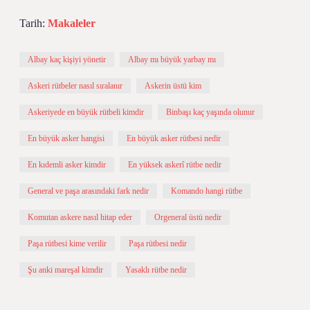
Tarih:
Makaleler
Albay kaç kişiyi yönetir
Albay mı büyük yarbay mı
Askeri rütbeler nasıl sıralanır
Askerin üstü kim
Askeriyede en büyük rütbeli kimdir
Binbaşı kaç yaşında olunur
En büyük asker hangisi
En büyük asker rütbesi nedir
En kıdemli asker kimdir
En yüksek askerî rütbe nedir
General ve paşa arasındaki fark nedir
Komando hangi rütbe
Komutan askere nasıl hitap eder
Orgeneral üstü nedir
Paşa rütbesi kime verilir
Paşa rütbesi nedir
Şu anki mareşal kimdir
Yasaklı rütbe nedir