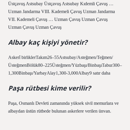
Üstçavuş Astsubay Üstçavuş Astsubay Kıdemli Çavuş …
Uzman Jandarma VIII. Kademeli Çavuş Uzman Jandarma
VII. Kademeli Çavuş … Uzman Çavuş Uzman Çavuş
Uzman Çavuş Uzman Çavuş
Albay kaç kişiyi yönetir?
Askerî birliklerTakım26–55Astsubay/Asteğmen/Teğmen/
ÜsteğmenBölük80–225Üsteğmen/Yüzbaşı/BinbaşıTabur300–
1,300Binbaşı/YarbayAlay1,300-3,000Albay9 satır daha
Paşa rütbesi kime verilir?
Paşa, Osmanlı Devleti zamanında yüksek sivil memurlara ve
albaydan üstün rütbede bulunan askerlere verilen ünvan.