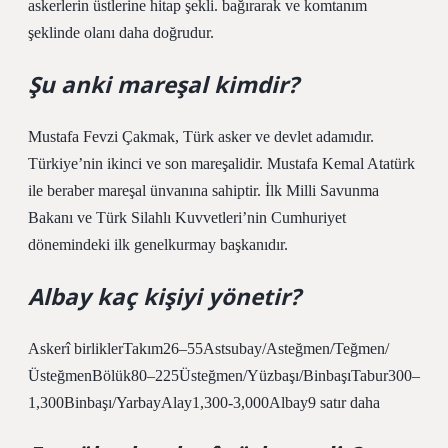
askerlerin üstlerine hitap şekli. bağırarak ve komtanım
şeklinde olanı daha doğrudur.
Şu anki mareşal kimdir?
Mustafa Fevzi Çakmak, Türk asker ve devlet adamıdır.
Türkiye’nin ikinci ve son mareşalidir. Mustafa Kemal Atatürk
ile beraber mareşal ünvanına sahiptir. İlk Milli Savunma
Bakanı ve Türk Silahlı Kuvvetleri’nin Cumhuriyet
dönemindeki ilk genelkurmay başkanıdır.
Albay kaç kişiyi yönetir?
Askerî birliklerTakım26–55Astsubay/Asteğmen/Teğmen/
ÜsteğmenBölük80–225Üsteğmen/Yüzbaşı/BinbaşıTabur300–
1,300Binbaşı/YarbayAlay1,300-3,000Albay9 satır daha