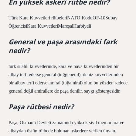
En yüksek askerî rütbe nedir?
Türk Kara Kuvvetleri rütbeleriNATO KoduOF-10Subay
ÖğrencisiKara KuvvetleriMareşalHarbiyeli
General ve paşa arasındaki fark
nedir?
türk silahlı kuvvetlerinde, kara ve hava kuvvetlerinden bir
albay terfi ederse general (tuğgeneral), deniz kuvvetlerinden
bir albay terfi ederse amiral (tuğamiral) olur. bu yüzden sadece
general değil amirallere de paşa denilir. saygı göstergesidir.
Paşa rütbesi nedir?
Paşa, Osmanlı Devleti zamanında yüksek sivil memurlara ve
albaydan üstün rütbede bulunan askerlere verilen ünvan.