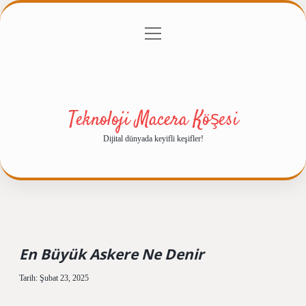
menüyü
Anasayfa
Gizlilik Politikası
Yasal Uyarı
aç
Hakkımızda
Teknoloji Macera Köşesi
Dijital dünyada keyifli keşifler!
En Büyük Askere Ne Denir
Tarih: Şubat 23, 2025