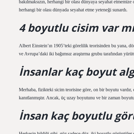
bakılmaksızın, herhangi bir olası dünyaya seyahat etmemize o
herhangi bir olası dünyada seyahat etme yeteneği sunardı.
4 boyutlu cisim var m
Albert Einstein’ın 1905’teki görelilik teorisinden bu yana,
ve Avrupa’daki iki bağımsız araştırma grubu tarafından yürüt
İnsanlar kaç boyut alg
Merhaba, fizikteki sicim teorisine göre, on bir boyutu vardır,
kanıtlanmıştır. Ancak, üç uzay boyutunu ve bir zaman boyutun
İnsan kaç boyutlu gör
Herkesin bildiği gibi, göz sadece düz, iki boyutlu görüntüle