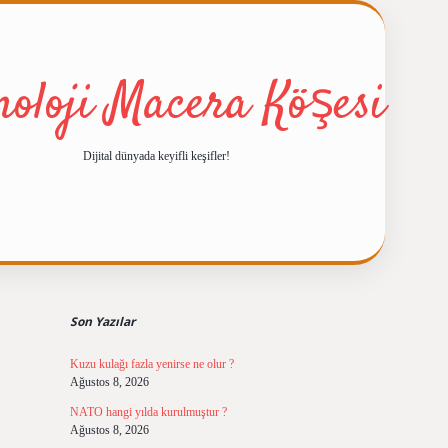
noloji Macera Köşesi
Dijital dünyada keyifli keşifler!
Sidebar
ilbet giriş
https://betexpergiris.c
Son Yazılar
Kuzu kulağı fazla yenirse ne olur ?
Ağustos 8, 2026
NATO hangi yılda kurulmuştur ?
Ağustos 8, 2026