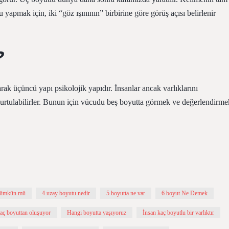
 yapmak için, iki “göz ışınının” birbirine göre görüş açısı belirlenir
?
arak üçüncü yapı psikolojik yapıdır. İnsanlar ancak varlıklarını
kurtulabilirler. Bunun için vücudu beş boyutta görmek ve değerlendirme
mümkün mü
4 uzay boyutu nedir
5 boyutta ne var
6 boyut Ne Demek
aç boyuttan oluşuyor
Hangi boyutta yaşıyoruz
İnsan kaç boyutlu bir varlıktır