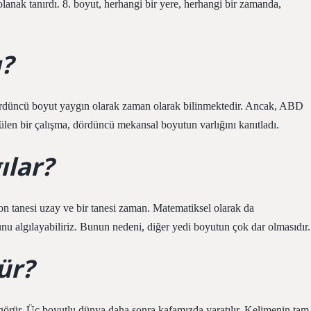
lanak tanırdı. 8. boyut, herhangi bir yere, herhangi bir zamanda,
ı?
 dördüncü boyut yaygın olarak zaman olarak bilinmektedir. Ancak, ABD
ülen bir çalışma, dördüncü mekansal boyutun varlığını kanıtladı.
ılar?
 on tanesi uzay ve bir tanesi zaman. Matematiksel olarak da
u algılayabiliriz. Bunun nedeni, diğer yedi boyutun çok dar olmasıdır.
ür?
r görür. Üç boyutlu dünya daha sonra kafamızda yaratılır. Kelimenin tam