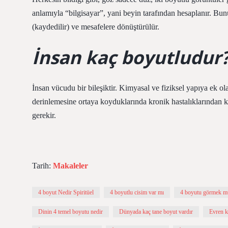
anlamıyla “bilgisayar”, yani beyin tarafından hesaplanır. Bunu
(kaydedilir) ve mesafelere dönüştürülür.
İnsan kaç boyutludur
İnsan vücudu bir bileşiktir. Kimyasal ve fiziksel yapıya ek ol
derinlemesine ortaya koyduklarında kronik hastalıklarından 
gerekir.
Tarih:
Makaleler
4 boyut Nedir Spiritüel
4 boyutlu cisim var mı
4 boyutu görmek 
Dinin 4 temel boyutu nedir
Dünyada kaç tane boyut vardır
Evren k