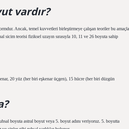
ut vardır?
ormdur. Ancak, temel kuvvetleri birleştirmeye çalışan teoriler bu amaçl
al sicim teorisi fiziksel uzayın sırasıyla 10, 11 ve 26 boyuta sahip
nar, 20 yüz (her biri eşkenar üçgen), 15 hücre (her biri düzgün
a?
uhsal boyuta astral boyut veya 5. boyut adını veriyoruz. 5. boyutta
 ve cinler gibi ruhsal varlıklar bulunur.