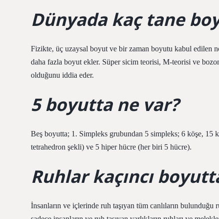
Dünyada kaç tane boy
Fizikte, üç uzaysal boyut ve bir zaman boyutu kabul edilen n
daha fazla boyut ekler. Süper sicim teorisi, M-teorisi ve bozon
olduğunu iddia eder.
5 boyutta ne var?
Beş boyutta; 1. Simpleks grubundan 5 simpleks; 6 köşe, 15 ke
tetrahedron şekli) ve 5 hiper hücre (her biri 5 hücre).
Ruhlar kaçıncı boyutt
İnsanların ve içlerinde ruh taşıyan tüm canlıların bulunduğu r
sadece insanların ve ruh taşıyan varlıkların ruhları ve melekler