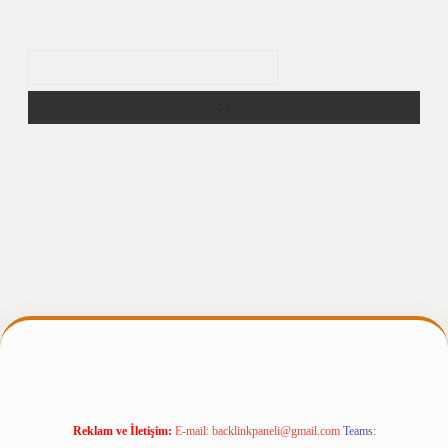
Arama
pergiris.casino/
betexpergir.net
Reklam ve İletişim:
E-mail:
backlinkpaneli@gmail.com
Teams: