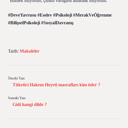
“Bilmek istiyorum, çünkü varlığımı anlamak istiyorum.”
#DeveYavrusu
#Eodev
#Psikoloji
#MerakVeÖğrenme
#BilişselPsikoloji
#SosyalDavranış
Tarih:
Makaleler
Önceki Yazı
Tüketici Hakem Heyeti masrafları kim öder ?
Sonraki Yazı
Gidi hangi dilde ?