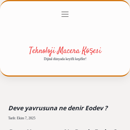
menüyü
Anasayfa
Gizlilik Politikası
Yasal Uyarı
aç
Hakkımızda
Teknoloji Macera Köşesi
Dijital dünyada keyifli keşifler!
Deve yavrusuna ne denir Eodev ?
Tarih: Ekim 7, 2025