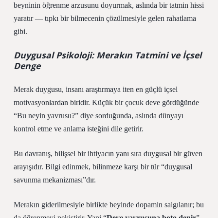
beyninin öğrenme arzusunu doyurmak, aslında bir tatmin hissi
yaratır — tıpkı bir bilmecenin çözülmesiyle gelen rahatlama
gibi.
Duygusal Psikoloji: Merakın Tatmini ve İçsel
Denge
Merak duygusu, insanı araştırmaya iten en güçlü içsel
motivasyonlardan biridir. Küçük bir çocuk deve gördüğünde
“Bu neyin yavrusu?” diye sorduğunda, aslında dünyayı
kontrol etme ve anlama isteğini dile getirir.
Bu davranış, bilişsel bir ihtiyacın yanı sıra duygusal bir güven
arayışıdır. Bilgi edinmek, bilinmeze karşı bir tür “duygusal
savunma mekanizması”dır.
Merakın giderilmesiyle birlikte beyinde dopamin salgılanır; bu
da öğrenmeyi pekiştirir. Yani “
Deve yavrusuna boto denir
”